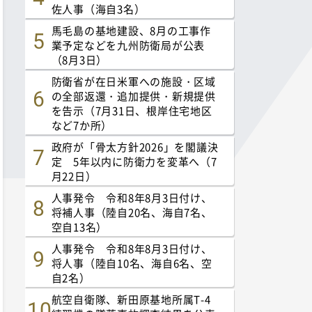
佐人事（海自3名）
馬毛島の基地建設、8月の工事作
業予定などを九州防衛局が公表
（8月3日）
防衛省が在日米軍への施設・区域
の全部返還・追加提供・新規提供
を告示（7月31日、根岸住宅地区
など7か所）
政府が「骨太方針2026」を閣議決
定 5年以内に防衛力を変革へ（7
月22日）
人事発令 令和8年8月3日付け、
将補人事（陸自20名、海自7名、
空自13名）
人事発令 令和8年8月3日付け、
将人事（陸自10名、海自6名、空
自2名）
航空自衛隊、新田原基地所属T-4