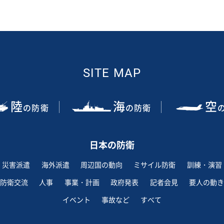
SITE MAP
陸
海
空
の防衛
の防衛
日本の防衛
災害派遣
海外派遣
周辺国の動向
ミサイル防衛
訓練・演習
防衛交流
人事
事業・計画
政府発表
記者会見
要人の動き
イベント
事故など
すべて