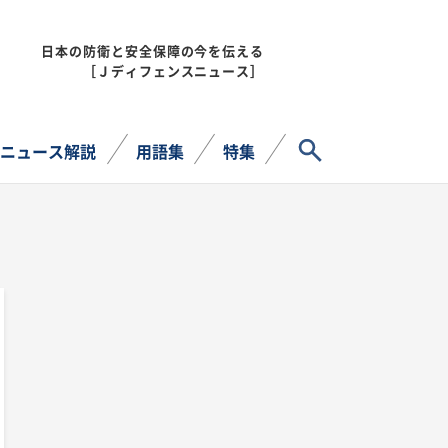
日本の防衛と安全保障の今を伝える
MENU
［Ｊディフェンスニュース］
サイト内検索
ニュース解説
用語集
特集