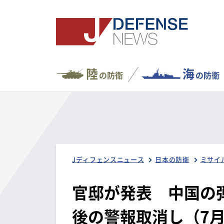
陸
海
の防衛
の防衛
Jディフェンスニュース
日本の防衛
ミサイ
官邸が発表 中国の
後の警報取消し（7月