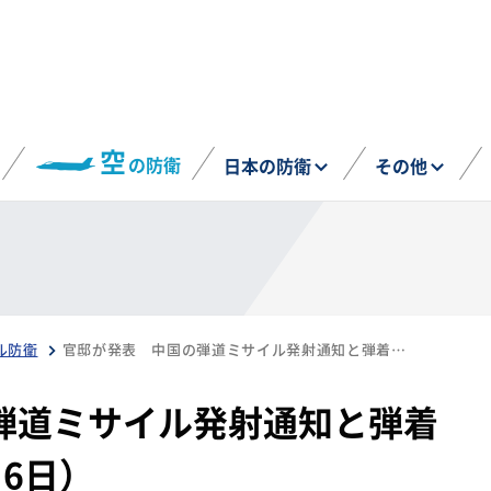
空
の防衛
日本の防衛
その他
ル防衛
官邸が発表 中国の弾道ミサイル発射通知と弾着後の警報取消し（7月6日）
弾道ミサイル発射通知と弾着
6日）