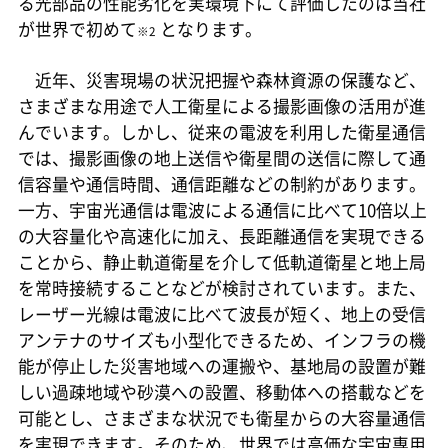
る光部品の性能劣化を実環境下にて評価したのは当社
が世界で初めて
となります。
※2
近年、災害現場の状況把握や森林資源の保護など、
さまざまな用途で人工衛星による撮影画像の活用が進
んでいます。しかし、従来の電波を利用した衛星通信
では、撮影画像の地上送信や衛星間の送信に際して通
信容量や通信時間、通信距離などの制約があります。
一方、宇宙光通信は電波による通信に比べて10倍以上
の大容量化や高速化に加え、長距離通信を実現できる
ことから、静止軌道衛星を介して低軌道衛星と地上局
を常時接続することなどが検討されています。また、
レーザー光線は電波に比べて波長が短く、地上の受信
アンテナのサイズも小型化できるため、インフラの機
能が停止した災害地域への運搬や、基地局の設置が難
しい過疎地域や砂漠への設置、移動体への搭載などを
可能とし、さまざまな状況でも衛星からの大容量通信
を実現できます。そのため、世界では高価な宇宙専用