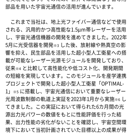
部品を用いた宇宙光通信の活用が進んでいます。
これまで当社は、地上光ファイバー通信などで使用
される、汎用的かつ高性能な1.5μm帯レーザーを活用
し、宇宙光通信機器の開発を進めてきました。2022年
5月に光受信器を開発
した後、放射線や熱真空の影
※3
響を抑え、民生部品を活用した超小型人工衛星への搭
載が可能なレーザー光源モジュールを開発しており、
従来
と比較して高性能化や低コスト化、開発期間
※4
の短縮を実現しています。このモジュールを産学連携
プロジェクトで開発した超小型人工衛星「OPTIMAL-
1」
に搭載し、宇宙光通信において重要なレーザー
※5
光周波数制御の軌道上実証を2023年1月から実施
し
※6
てきました。この実証において得られた6カ月間の光
源出力光パワーの数値をもとに性能評価を行った結
果、出力性能の劣化がないことを確認し、宇宙空間環
境下において当初計画されていた目標以上の成果が得