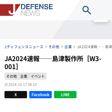
site search
MENU
Jディフェンスニュース
その他
企業
JA2024速報──島津
JA2024速報──島津製作所［W3-
001］
その他
企業
イベント
2024-10-17 08:10
X
Facebook
LINE