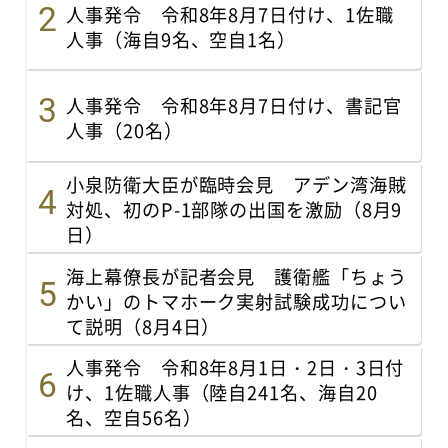
人事発令 令和8年8月7日付け、1佐職
人事（海自9名、空自1名）
人事発令 令和8年8月7日付け、書記官
人事（20名）
小泉防衛大臣が臨時会見 アデン湾海賊
対処、初のP-1部隊の出国を激励（8月9
日）
海上幕僚長が記者会見 護衛艦「ちょう
かい」のトマホーク実射試験成功につい
て説明（8月4日）
人事発令 令和8年8月1日・2日・3日付
け、1佐職人事（陸自241名、海自20
名、空自56名）