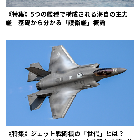
《特集》5つの艦種で構成される海自の主力
艦 基礎から分かる「護衛艦」概論
《特集》ジェット戦闘機の「世代」とは？