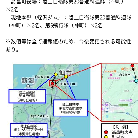
高畠町役場：陸上自衛隊第20普通科連隊（神町）
×2名
現地本部（蛭沢ダム）：陸上自衛隊第20普通科連隊
（神町）×2名、第6飛行隊（神町）×2名
※数値等は全て速報値のため、今後変更される可能性
あり。