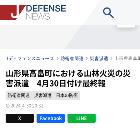
site search
MENU
Jディフェンスニュース
防衛省関連
災害派遣
山形県高畠町における山林火災の災
害派遣 4月30日付け最終報
防衛省関連
災害派遣
日本の防衛
2024-4-30 20:31
X
Facebook
LINE