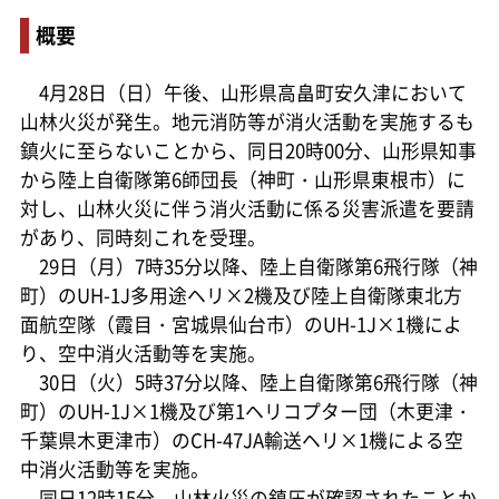
概要
4月28日（日）午後、山形県高畠町安久津において
山林火災が発生。地元消防等が消火活動を実施するも
鎮火に至らないことから、同日20時00分、山形県知事
から陸上自衛隊第6師団長（神町・山形県東根市）に
対し、山林火災に伴う消火活動に係る災害派遣を要請
があり、同時刻これを受理。
29日（月）7時35分以降、陸上自衛隊第6飛行隊（神
町）のUH-1J多用途ヘリ×2機及び陸上自衛隊東北方
面航空隊（霞目・宮城県仙台市）のUH-1J×1機によ
り、空中消火活動等を実施。
30日（火）5時37分以降、陸上自衛隊第6飛行隊（神
町）のUH-1J×1機及び第1ヘリコプター団（木更津・
千葉県木更津市）のCH-47JA輸送ヘリ×1機による空
中消火活動等を実施。
同日12時15分、山林火災の鎮圧が確認されたことか