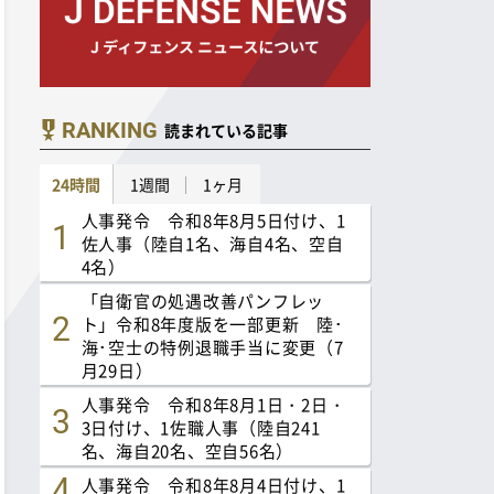
RANKING
読まれている記事
24時間
1週間
1ヶ月
人事発令 令和8年8月5日付け、1
佐人事（陸自1名、海自4名、空自
4名）
「自衛官の処遇改善パンフレッ
ト」令和8年度版を一部更新 陸･
海･空士の特例退職手当に変更（7
月29日）
人事発令 令和8年8月1日・2日・
3日付け、1佐職人事（陸自241
名、海自20名、空自56名）
人事発令 令和8年8月4日付け、1