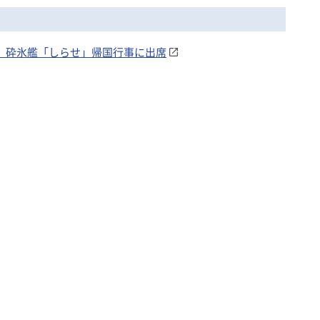
臣、砕氷艦「しらせ」帰国行事に出席