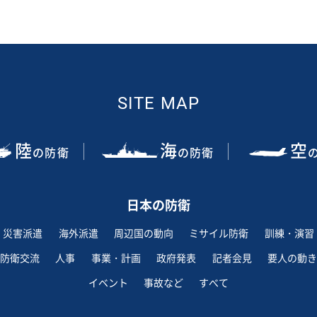
SITE MAP
陸
海
空
の防衛
の防衛
日本の防衛
災害派遣
海外派遣
周辺国の動向
ミサイル防衛
訓練・演習
防衛交流
人事
事業・計画
政府発表
記者会見
要人の動き
イベント
事故など
すべて