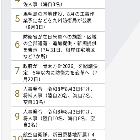
佐人事（海自3名）
馬毛島の基地建設、8月の工事作
業予定などを九州防衛局が公表
（8月3日）
防衛省が在日米軍への施設・区域
の全部返還・追加提供・新規提供
を告示（7月31日、根岸住宅地区
など7か所）
政府が「骨太方針2026」を閣議決
定 5年以内に防衛力を変革へ（7
月22日）
人事発令 令和8年8月3日付け、
将補人事（陸自20名、海自7名、
空自13名）
人事発令 令和8年8月3日付け、
将人事（陸自10名、海自6名、空
自2名）
航空自衛隊、新田原基地所属T-4