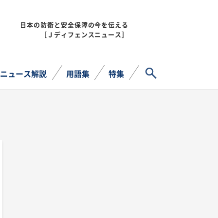
日本の防衛と安全保障の今を伝える
MENU
［Ｊディフェンスニュース］
サイト内検索
ニュース解説
用語集
特集