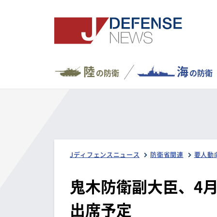
陸
海
の防衛
の防衛
Jディフェンスニュース
防衛省関連
要人動
鬼木防衛副大臣、4
出席予定