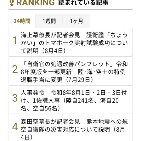
RANKING
読まれている記事
24時間
1週間
1ヶ月
海上幕僚長が記者会見 護衛艦「ちょう
かい」のトマホーク実射試験成功につい
て説明（8月4日）
「自衛官の処遇改善パンフレット」令和
8年度版を一部更新 陸･海･空士の特例
退職手当に変更（7月29日）
人事発令 令和8年8月1日・2日・3日付
け、1佐職人事（陸自241名、海自20
名、空自56名）
森田空幕長が記者会見 熊本地震への航
空自衛隊の災害対応について説明（8月
4日）