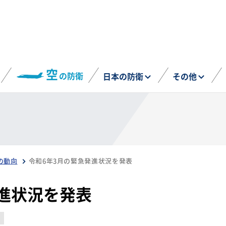
空
の防衛
日本の防衛
その他
の動向
令和6年3月の緊急発進状況を発表
進状況を発表