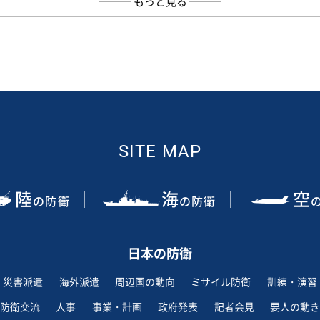
もっと見る
SITE MAP
陸
海
空
の防衛
の防衛
日本の防衛
災害派遣
海外派遣
周辺国の動向
ミサイル防衛
訓練・演習
防衛交流
人事
事業・計画
政府発表
記者会見
要人の動き