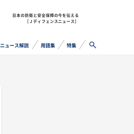
日本の防衛と安全保障の今を伝える
MENU
［Ｊディフェンスニュース］
サイト内検索
ニュース解説
用語集
特集