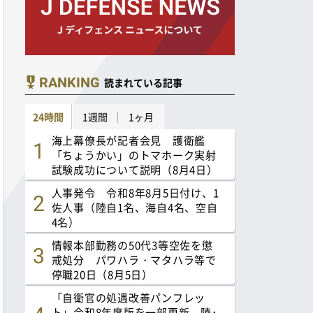
RANKING
読まれている記事
24時間
1週間
1ヶ月
海上幕僚長が記者会見 護衛艦
「ちょうかい」のトマホーク実射
試験成功について説明（8月4日）
人事発令 令和8年8月5日付け、1
佐人事（陸自1名、海自4名、空自
4名）
情報本部勤務の50代3等空佐を懲
戒処分 パワハラ・マタハラ等で
停職20日（8月5日）
「自衛官の処遇改善パンフレッ
ト」令和8年度版を一部更新 陸･