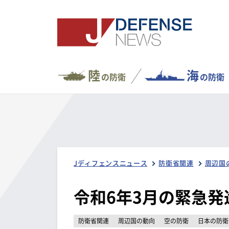
陸
海
の防衛
の防衛
Jディフェンスニュース
防衛省関連
周辺国
令和6年3月の緊急発
防衛省関連
周辺国の動向
空の防衛
日本の防衛