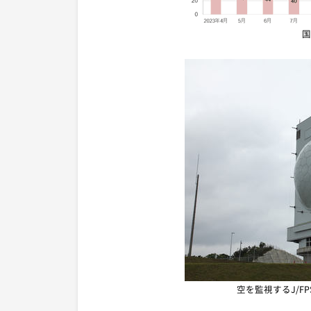
国
空を監視するJ/F