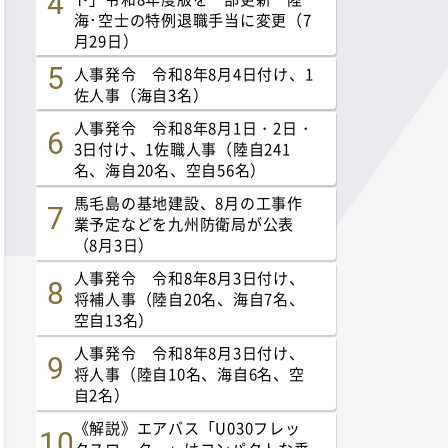
海･空士の特例退職手当に変更（7
月29日）
人事発令 令和8年8月4日付け、1
佐人事（海自3名）
人事発令 令和8年8月1日・2日・
3日付け、1佐職人事（陸自241
名、海自20名、空自56名）
馬毛島の基地建設、8月の工事作
業予定などを九州防衛局が公表
（8月3日）
人事発令 令和8年8月3日付け、
将補人事（陸自20名、海自7名、
空自13名）
人事発令 令和8年8月3日付け、
将人事（陸自10名、海自6名、空
自2名）
《解説》エアバス「U030フレッ