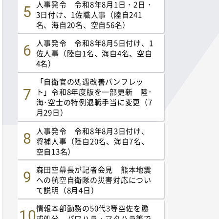
人事発令 令和8年8月1日・2日・
3日付け、1佐職人事（陸自241
名、海自20名、空自56名）
人事発令 令和8年8月5日付け、1
佐人事（陸自1名、海自4名、空自
4名）
「自衛官の処遇改善パンフレッ
ト」令和8年度版を一部更新 陸･
海･空士の特例退職手当に変更（7
月29日）
人事発令 令和8年8月3日付け、
将補人事（陸自20名、海自7名、
空自13名）
森田空幕長が記者会見 熊本地震
への航空自衛隊の災害対応につい
て説明（8月4日）
情報本部勤務の50代3等空佐を懲
戒処分 パワハラ・マタハラ等で