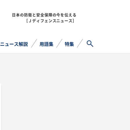
日本の防衛と安全保障の今を伝える
MENU
［Ｊディフェンスニュース］
サイト内検索
ニュース解説
用語集
特集