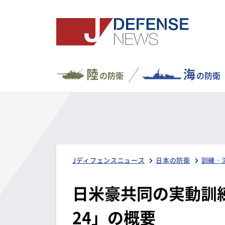
陸
海
の防衛
の防衛
Jディフェンスニュース
日本の防衛
訓練・
日米豪共同の実動訓
24」の概要