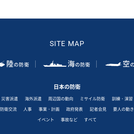
SITE MAP
陸
海
空
の防衛
の防衛
日本の防衛
災害派遣
海外派遣
周辺国の動向
ミサイル防衛
訓練・演習
防衛交流
人事
事業・計画
政府発表
記者会見
要人の動き
イベント
事故など
すべて