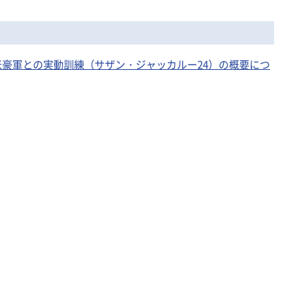
年度米豪軍との実動訓練（サザン・ジャッカルー24）の概要につ