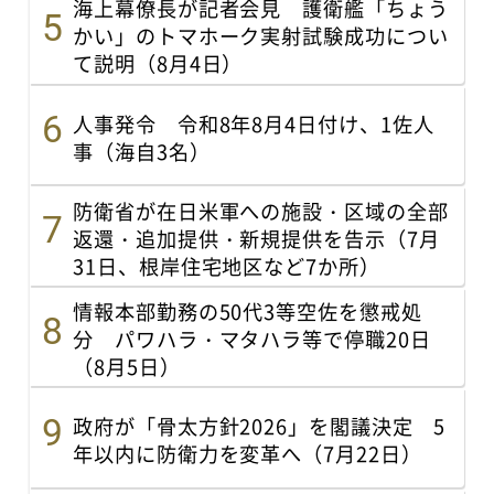
海上幕僚長が記者会見 護衛艦「ちょう
かい」のトマホーク実射試験成功につい
て説明（8月4日）
人事発令 令和8年8月4日付け、1佐人
事（海自3名）
防衛省が在日米軍への施設・区域の全部
返還・追加提供・新規提供を告示（7月
31日、根岸住宅地区など7か所）
情報本部勤務の50代3等空佐を懲戒処
分 パワハラ・マタハラ等で停職20日
（8月5日）
政府が「骨太方針2026」を閣議決定 5
年以内に防衛力を変革へ（7月22日）