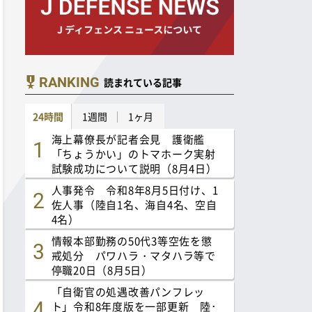
RANKING
読まれている記事
24時間
1週間
1ヶ月
海上幕僚長が記者会見 護衛艦
「ちょうかい」のトマホーク実射
試験成功について説明（8月4日）
人事発令 令和8年8月5日付け、1
佐人事（陸自1名、海自4名、空自
4名）
情報本部勤務の50代3等空佐を懲
戒処分 パワハラ・マタハラ等で
停職20日（8月5日）
「自衛官の処遇改善パンフレッ
ト」令和8年度版を一部更新 陸･