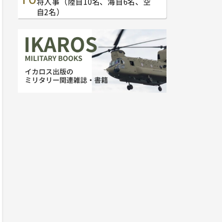
将人事（陸自10名、海自6名、空
自2名）