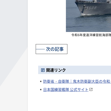
令和6年度遠洋練習航海部
次の記事
関連リンク
防衛省・自衛隊｜鬼木防衛副大臣の令和
日本国練習艦隊 公式サイト