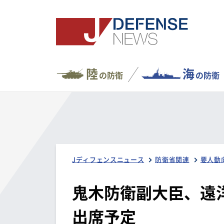
陸
海
の防衛
の防衛
Jディフェンスニュース
防衛省関連
要人動
鬼木防衛副大臣、遠
出席予定