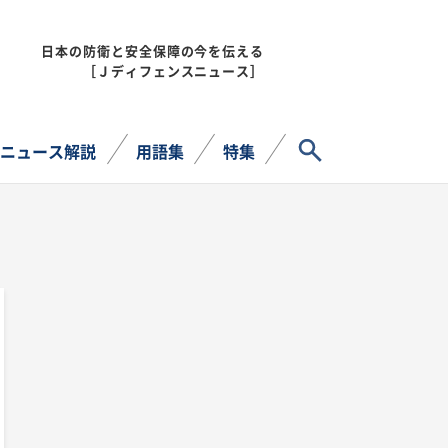
日本の防衛と安全保障の今を伝える
MENU
［Ｊディフェンスニュース］
サイト内検索
ニュース解説
用語集
特集