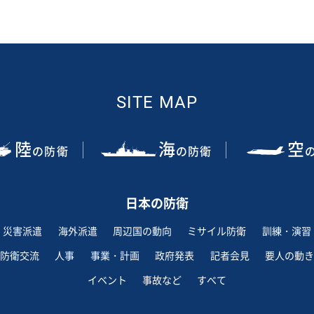
SITE MAP
陸
海
空
の防衛
の防衛
日本の防衛
災害派遣
海外派遣
周辺国の動向
ミサイル防衛
訓練・演習
防衛交流
人事
事業・計画
政府発表
記者会見
要人の動き
イベント
事故など
すべて