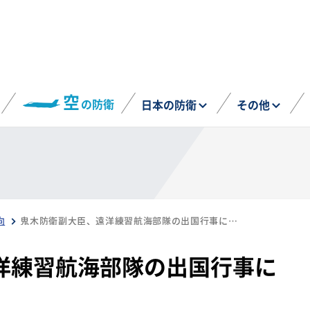
空
の防衛
日本の防衛
その他
向
鬼木防衛副大臣、遠洋練習航海部隊の出国行事に出席予定
洋練習航海部隊の出国行事に