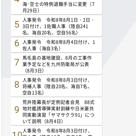
海･空士の特例退職手当に変更（7
月29日）
人事発令 令和8年8月1日・2日・
3日付け、1佐職人事（陸自241
名、海自20名、空自56名）
人事発令 令和8年8月4日付け、1
佐人事（海自3名）
馬毛島の基地建設、8月の工事作
業予定などを九州防衛局が公表
（8月3日）
人事発令 令和8年8月3日付け、
将補人事（陸自20名、海自7名、
空自13名）
荒井陸幕長が定例記者会見 88式
地対艦誘導弾実射訓練や日米豪共
同実動演習「ヤマサクラ91」につ
いて説明（8月4日）
人事発令 令和8年8月3日付け、