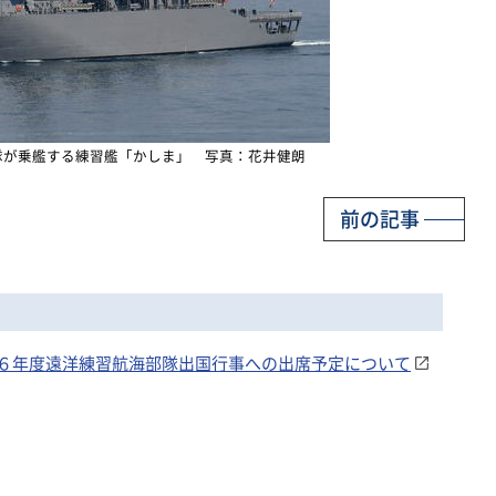
隊が乗艦する練習艦「かしま」 写真：花井健朗
前の記事
６年度遠洋練習航海部隊出国行事への出席予定について