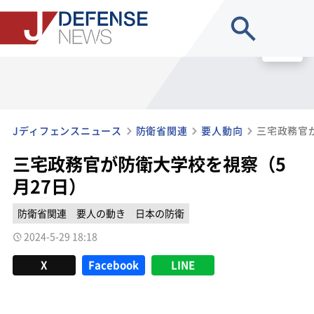
site search
MENU
Jディフェンスニュース
防衛省関連
要人動向
三宅政務官
三宅政務官が防衛大学校を視察（5
月27日）
防衛省関連
要人の動き
日本の防衛
2024-5-29 18:18
X
Facebook
LINE