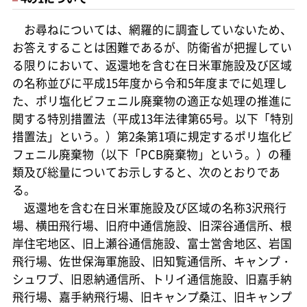
お尋ねについては、網羅的に調査していないため、
お答えすることは困難であるが、防衛省が把握してい
る限りにおいて、返還地を含む在日米軍施設及び区域
の名称並びに平成15年度から令和5年度までに処理し
た、ポリ塩化ビフェニル廃棄物の適正な処理の推進に
関する特別措置法（平成13年法律第65号。以下「特別
措置法」という。）第2条第1項に規定するポリ塩化ビ
フェニル廃棄物（以下「PCB廃棄物」という。）の種
類及び総量についてお示しすると、次のとおりであ
る。
返還地を含む在日米軍施設及び区域の名称3沢飛行
場、横田飛行場、旧府中通信施設、旧深谷通信所、根
岸住宅地区、旧上瀬谷通信施設、富士営舎地区、岩国
飛行場、佐世保海軍施設、旧知覧通信所、キャンプ・
シュワブ、旧恩納通信所、トリイ通信施設、旧嘉手納
飛行場、嘉手納飛行場、旧キャンプ桑江、旧キャンプ