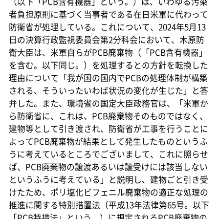
（以下「PCB含有機器」という。）は、いわゆる汚染
者負担原則に基づく当事者である在日米軍に代わって
防衛省が処理している。これについて、2024年5月13
日の決算行政監視委員会第2分科会において、木原防
衛大臣は、米軍自らがPCB廃棄物（「PCB含有機器」
を含む。以下同じ。）を処理するとの方針を転換した
理由について「我が国の国内でPCBの処理体制が構築
される、そういったいわば状況の変化が生じた」と答
弁した。また、環境省の国定大臣政務官は、「米軍か
ら防衛省に、これは、PCB廃棄物そのものではなく、
建物等として引き渡され、防衛省が工事を行うことに
よってPCB廃棄物が結果として発生したものというふ
うに考えているところでございまして、これに照らせ
ば、PCB廃棄物の譲渡あるいは譲受けには該当しない
というふうに考えている」と説明し、建物ごと引き受
けたため、ポリ塩化ビフェニル廃棄物の適正な処理の
推進に関する特別措置法（平成13年法律第65号。以下
「PCB特措法」という。）に規定されるPCB廃棄物の