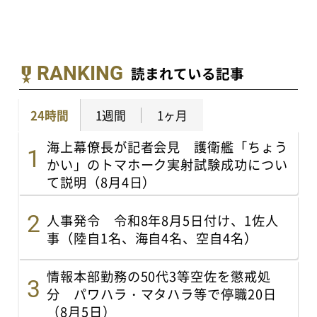
RANKING
読まれている記事
24時間
1週間
1ヶ月
海上幕僚長が記者会見 護衛艦「ちょう
かい」のトマホーク実射試験成功につい
て説明（8月4日）
人事発令 令和8年8月5日付け、1佐人
事（陸自1名、海自4名、空自4名）
情報本部勤務の50代3等空佐を懲戒処
分 パワハラ・マタハラ等で停職20日
（8月5日）