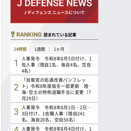
RANKING
読まれている記事
24時間
1週間
1ヶ月
人事発令 令和8年8月5日付け、1
佐人事（陸自1名、海自4名、空自
4名）
「自衛官の処遇改善パンフレッ
ト」令和8年度版を一部更新 陸･
海･空士の特例退職手当に変更（7
月29日）
人事発令 令和8年8月1日・2日・
3日付け、1佐職人事（陸自241
名、海自20名、空自56名）
人事発令 令和8年8月4日付け、1