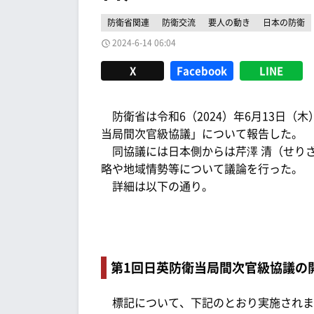
防衛省関連
防衛交流
要人の動き
日本の防衛
2024-6-14 06:04
X
Facebook
LINE
防衛省は令和6（2024）年6月13日（木
当局間次官級協議」について報告した。
同協議には日本側からは芹澤 清（せり
略や地域情勢等について議論を行った。
詳細は以下の通り。
第1回日英防衛当局間次官級協議の
標記について、下記のとおり実施されま