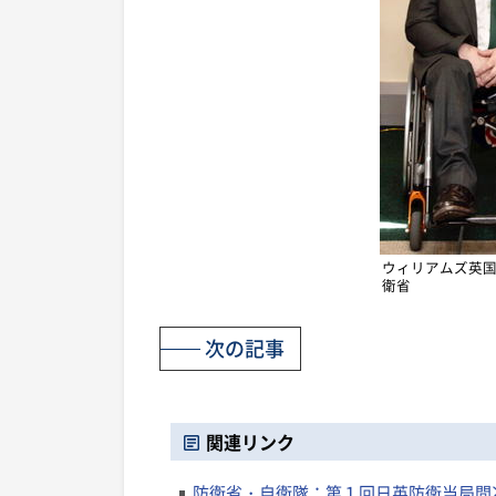
ウィリアムズ英
衛省
次の記事
関連リンク
防衛省・自衛隊：第１回日英防衛当局間