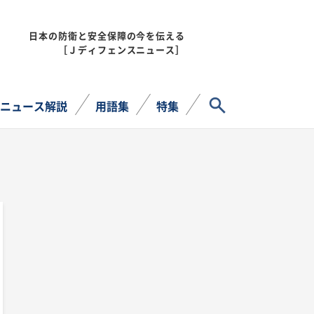
日本の防衛と安全保障の今を伝える
MENU
［Ｊディフェンスニュース］
サイト内検索
ニュース解説
用語集
特集