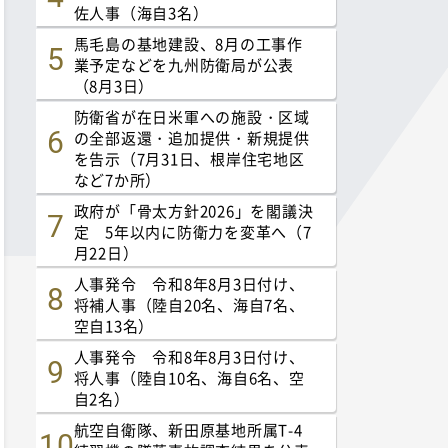
佐人事（海自3名）
馬毛島の基地建設、8月の工事作
業予定などを九州防衛局が公表
（8月3日）
防衛省が在日米軍への施設・区域
の全部返還・追加提供・新規提供
を告示（7月31日、根岸住宅地区
など7か所）
政府が「骨太方針2026」を閣議決
定 5年以内に防衛力を変革へ（7
月22日）
人事発令 令和8年8月3日付け、
将補人事（陸自20名、海自7名、
空自13名）
人事発令 令和8年8月3日付け、
将人事（陸自10名、海自6名、空
自2名）
航空自衛隊、新田原基地所属T-4