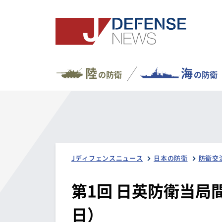
陸
海
の防衛
の防衛
Jディフェンスニュース
日本の防衛
防衛交
第1回 日英防衛当局
日）