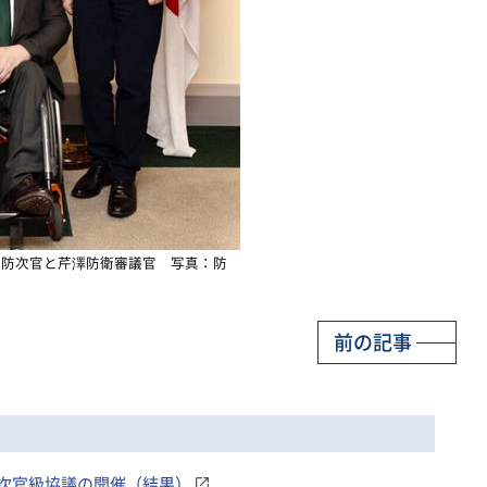
国防次官と芹澤防衛審議官 写真：防
前の記事
次官級協議の開催（結果）