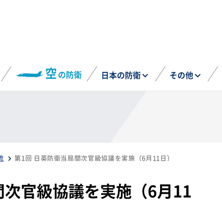
空
の防衛
日本の防衛
その他
流
第1回 日英防衛当局間次官級協議を実施（6月11日）
間次官級協議を実施（6月11