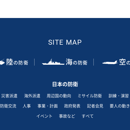
SITE MAP
陸
海
空
の防衛
の防衛
日本の防衛
災害派遣
海外派遣
周辺国の動向
ミサイル防衛
訓練・演習
防衛交流
人事
事業・計画
政府発表
記者会見
要人の動き
イベント
事故など
すべて