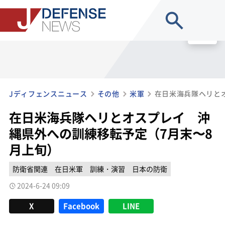
site search
MENU
Jディフェンスニュース
その他
米軍
在日米海兵隊ヘリとオスプレイ 沖
縄県外への訓練移転予定（7月末〜8
月上旬）
防衛省関連
在日米軍
訓練・演習
日本の防衛
2024-6-24 09:09
X
Facebook
LINE