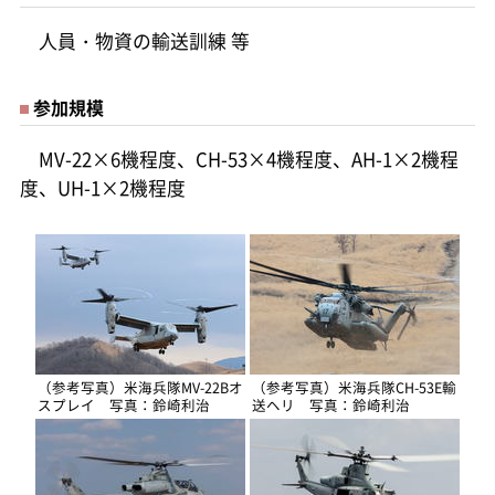
人員・物資の輸送訓練 等
参加規模
MV-22×6機程度、CH-53×4機程度、AH-1×2機程
度、UH-1×2機程度
（参考写真）米海兵隊MV-22Bオ
（参考写真）米海兵隊CH-53E輸
スプレイ 写真：鈴崎利治
送ヘリ 写真：鈴崎利治