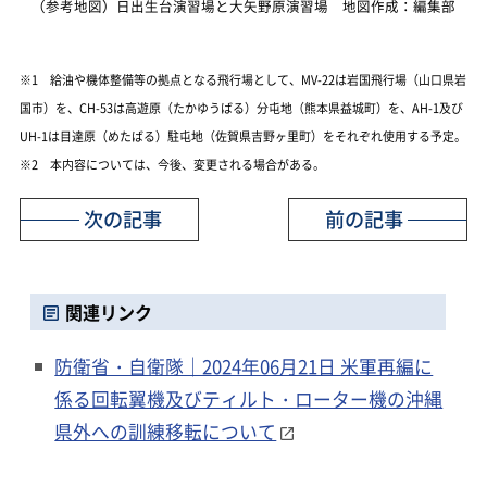
（参考地図）日出生台演習場と大矢野原演習場 地図作成：編集部
※1 給油や機体整備等の拠点となる飛行場として、MV-22は岩国飛行場（山口県岩
国市）を、CH-53は高遊原（たかゆうばる）分屯地（熊本県益城町）を、AH-1及び
UH-1は目達原（めたばる）駐屯地（佐賀県吉野ヶ里町）をそれぞれ使用する予定。
※2 本内容については、今後、変更される場合がある。
次の記事
前の記事
関連リンク
防衛省・自衛隊｜2024年06月21日 米軍再編に
係る回転翼機及びティルト・ローター機の沖縄
県外への訓練移転について