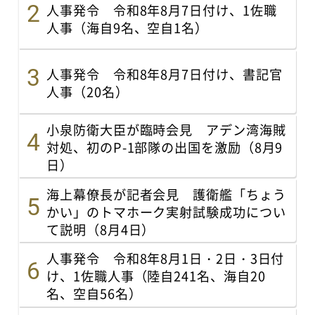
人事発令 令和8年8月7日付け、1佐職
人事（海自9名、空自1名）
人事発令 令和8年8月7日付け、書記官
人事（20名）
小泉防衛大臣が臨時会見 アデン湾海賊
対処、初のP-1部隊の出国を激励（8月9
日）
海上幕僚長が記者会見 護衛艦「ちょう
かい」のトマホーク実射試験成功につい
て説明（8月4日）
人事発令 令和8年8月1日・2日・3日付
け、1佐職人事（陸自241名、海自20
名、空自56名）