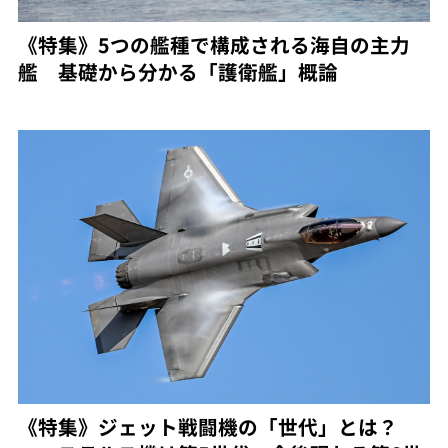
《特集》5つの艦種で構成される海自の主力
艦 基礎から分かる「護衛艦」概論
《特集》ジェット戦闘機の「世代」とは？