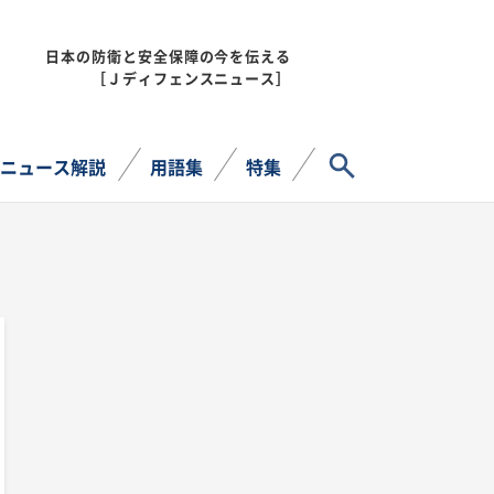
日本の防衛と安全保障の今を伝える
MENU
［Ｊディフェンスニュース］
サイト内検索
ニュース解説
用語集
特集