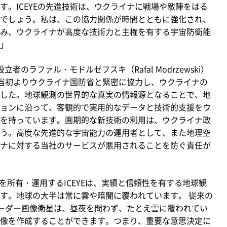
。ICEYEの先進技術は、ウクライナに戦場や敵陣をはる
でしょう。私は、この協力関係が時間とともに強化され、
み、ウクライナが高度な技術力と主権を有する宇宙防衛能
」
者のラファル・モドルゼフスキ（Rafal Modrzewski）
、当初よりウクライナ国防省と緊密に協力し、ウクライナの
した。地球観測の世界的な真実の情報源となることで、地
ョンに沿って、客観的で実用的なデータと技術的支援をウ
を持っています。画期的な新技術の利用は、ウクライナ政
う。高度な先進的な宇宙能力の運用者として、また地理空
ナに対する当社のサービスが悪用されることを防ぐ責任が
所有・運用するICEYEは、実績と信頼性を有する地球観
す。地球の大半は常に雲や暗闇に覆われています。 従来の
レーダー画像衛星は、昼夜を問わず、たとえ雲に覆われてい
像を作成することができます。つまり、重要な意思決定に