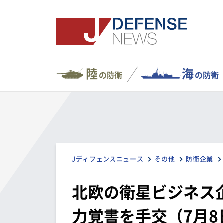
陸
海
の防衛
の防衛
Jディフェンスニュース
その他
防衛企業
北欧の衛星ビジネス企
力覚書を手交（7月8