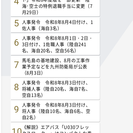
海･空士の特例退職手当に変更（7
月29日）
人事発令 令和8年8月4日付け、1
佐人事（海自3名）
人事発令 令和8年8月1日・2日・
3日付け、1佐職人事（陸自241
名、海自20名、空自56名）
馬毛島の基地建設、8月の工事作
業予定などを九州防衛局が公表
（8月3日）
人事発令 令和8年8月3日付け、
将補人事（陸自20名、海自7名、
空自13名）
人事発令 令和8年8月3日付け、
将人事（陸自10名、海自6名、空
自2名）
《解説》エアバス「U030フレッ