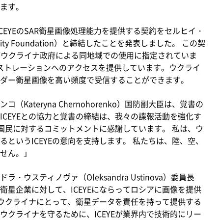
ます。
にICEYEのSAR衛星画像処理能力を提供する契約をセルヒイ・
harity Foundation）と締結したことを発表しました。 この契
1基がウクライナ政府による同地域での使用に指定されていま
コンストレーションへのアクセスを提供しています。ウクライ
ダー衛星画像を高い頻度で受信することができます。
ateryna Chernohorenko）国防副大臣は、覚書の
CEYEとの協力と覚書の締結は、我々の諜報活動を強化す
ナ国民に対するコミットメントに感謝しています。 私は、ウ
というICEYEの意向を支持します。 私たちは、陸、空、
せん。」
スティノヴァ（Oleksandra Ustinova）委員長
星企業に対して、ICEYEにならってロシアに画像を提供
はウクライナにとって、衛星データを責任を持って提供する
クライナを守るために、ICEYEが業界内で技術的にリー