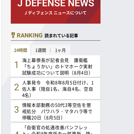
RANKING
読まれている記事
24時間
1週間
1ヶ月
海上幕僚長が記者会見 護衛艦
「ちょうかい」のトマホーク実射
試験成功について説明（8月4日）
人事発令 令和8年8月5日付け、1
佐人事（陸自1名、海自4名、空自
4名）
情報本部勤務の50代3等空佐を懲
戒処分 パワハラ・マタハラ等で
停職20日（8月5日）
「自衛官の処遇改善パンフレッ
ト」令和8年度版を一部更新 陸･