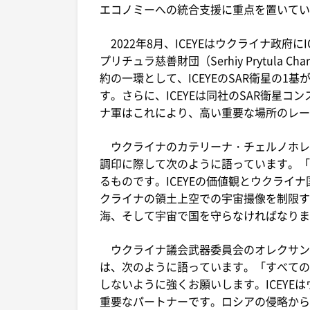
エコノミーへの統合支援に重点を置いてい
2022年8月、ICEYEはウクライナ政府
プリチュラ慈善財団（Serhiy Prytula C
約の一環として、ICEYEのSAR衛星の
す。さらに、ICEYEは同社のSAR衛星
ナ軍はこれにより、高い重要な場所のレー
ウクライナのカテリーナ・チェルノホレンコ（K
調印に際して次のように語っています。「I
るものです。ICEYEの価値観とウクライ
クライナの領土上空での宇宙撮像を制限する
海、そして宇宙で国を守らなければなりま
ウクライナ議会武器委員会のオレクサンドラ・ウ
は、次のように語っています。「すべての衛
しないように強くお願いします。ICEYE
重要なパートナーです。ロシアの侵略からウ