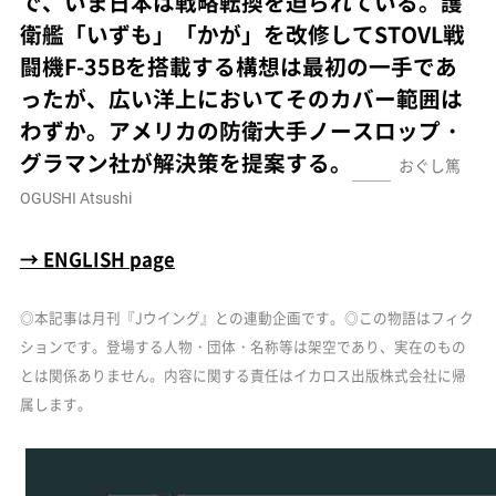
で、いま日本は戦略転換を迫られている。護
衛艦「いずも」「かが」を改修してSTOVL戦
闘機F-35Bを搭載する構想は最初の一手であ
ったが、広い洋上においてそのカバー範囲は
わずか。アメリカの防衛大手ノースロップ・
グラマン社が解決策を提案する。
おぐし篤
OGUSHI Atsushi
→ ENGLISH page
◎本記事は月刊『Jウイング』との連動企画です。
◎この物語はフィク
ションです。登場する人物・団体・名称等は架空であり、実在のもの
とは関係ありません。内容に関する責任はイカロス出版株式会社に帰
属します。