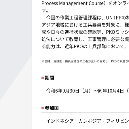
Process Management Cour
す。
今回の作業工程管理課程は、UNTPPの
アジア地域における工兵要員を対象に、様
成や日々の進捗状況の確認等、PKOミッ
処法について教育し、工事管理に必要な識
る能力は、近年PKOの工兵部隊において
※ 国連・支援国・要員派遣国の三者が互いに協力し、PKOに派遣
期間
令和6年9月30日（月）～同年10月4日
参加国
インドネシア・カンボジア・フィリピン