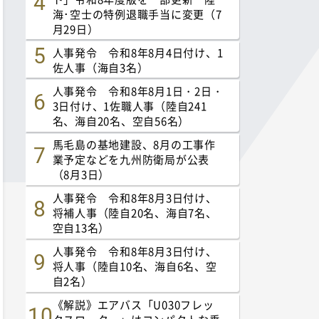
海･空士の特例退職手当に変更（7
月29日）
人事発令 令和8年8月4日付け、1
佐人事（海自3名）
人事発令 令和8年8月1日・2日・
3日付け、1佐職人事（陸自241
名、海自20名、空自56名）
馬毛島の基地建設、8月の工事作
業予定などを九州防衛局が公表
（8月3日）
人事発令 令和8年8月3日付け、
将補人事（陸自20名、海自7名、
空自13名）
人事発令 令和8年8月3日付け、
将人事（陸自10名、海自6名、空
自2名）
《解説》エアバス「U030フレッ