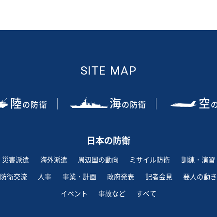
SITE MAP
陸
海
空
の防衛
の防衛
日本の防衛
災害派遣
海外派遣
周辺国の動向
ミサイル防衛
訓練・演習
防衛交流
人事
事業・計画
政府発表
記者会見
要人の動き
イベント
事故など
すべて