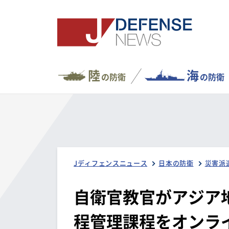
陸
海
の防衛
の防衛
Jディフェンスニュース
日本の防衛
災害派
自衛官教官がアジア
程管理課程をオンラ