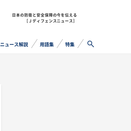
日本の防衛と安全保障の今を伝える
MENU
［Ｊディフェンスニュース］
サイト内検索
ニュース解説
用語集
特集