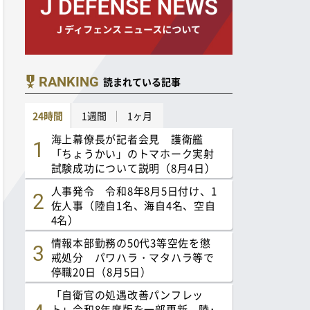
RANKING
読まれている記事
24時間
1週間
1ヶ月
海上幕僚長が記者会見 護衛艦
「ちょうかい」のトマホーク実射
試験成功について説明（8月4日）
人事発令 令和8年8月5日付け、1
佐人事（陸自1名、海自4名、空自
4名）
情報本部勤務の50代3等空佐を懲
戒処分 パワハラ・マタハラ等で
停職20日（8月5日）
「自衛官の処遇改善パンフレッ
ト」令和8年度版を一部更新 陸･