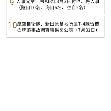
人事発令 令和8年8月3日付け、将人事
（陸自10名、海自6名、空自2名）
航空自衛隊、新田原基地所属T-4練習機
の墜落事故調査結果を公表（7月31日）