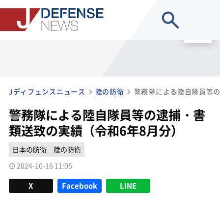
site search
MENU
Jディフェンスニュース
陸の防衛
警務隊による陸自隊員等の逮捕・書
類送致の実績（令和6年8月分）
日本の防衛
陸の防衛
2024-10-16 11:05
X
Facebook
LINE