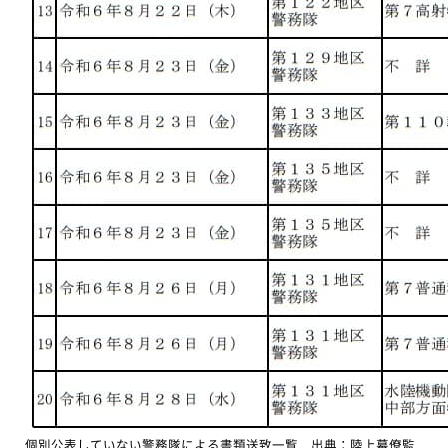
個別公表していない警務隊による書類送致一覧 出典：陸上幕僚監