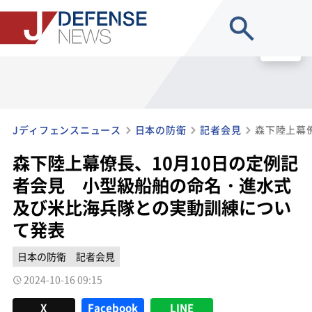
site search
MENU
Jディフェンスニュース
日本の防衛
記者会見
森下陸上幕僚長、10月10日の定例記
者会見 小型級船舶の命名・進水式
及び米比海兵隊との実動訓練につい
て発表
日本の防衛
記者会見
2024-10-16 09:15
X
Facebook
LINE