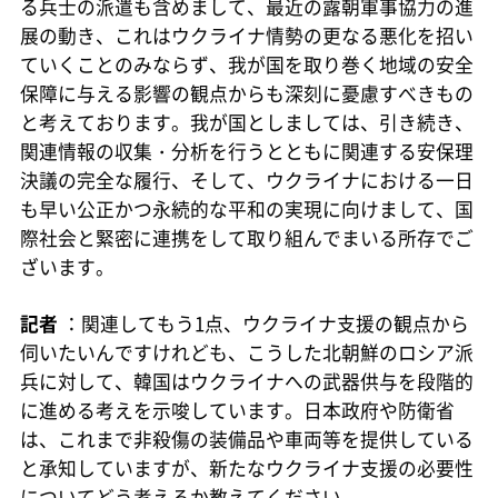
る兵士の派遣も含めまして、最近の露朝軍事協力の進
展の動き、これはウクライナ情勢の更なる悪化を招い
ていくことのみならず、我が国を取り巻く地域の安全
保障に与える影響の観点からも深刻に憂慮すべきもの
と考えております。我が国としましては、引き続き、
関連情報の収集・分析を行うとともに関連する安保理
決議の完全な履行、そして、ウクライナにおける一日
も早い公正かつ永続的な平和の実現に向けまして、国
際社会と緊密に連携をして取り組んでまいる所存でご
ざいます。
記者
：関連してもう1点、ウクライナ支援の観点から
伺いたいんですけれども、こうした北朝鮮のロシア派
兵に対して、韓国はウクライナへの武器供与を段階的
に進める考えを示唆しています。日本政府や防衛省
は、これまで非殺傷の装備品や車両等を提供している
と承知していますが、新たなウクライナ支援の必要性
についてどう考えるか教えてください。