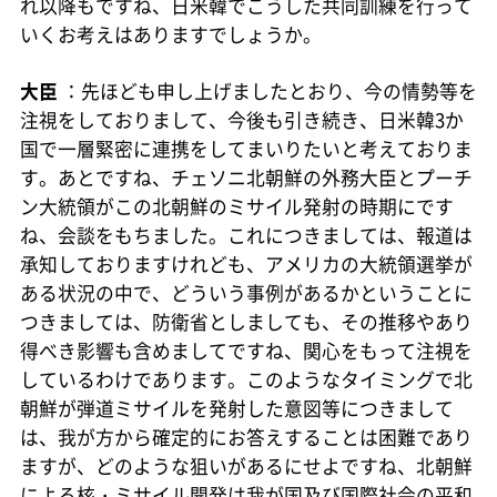
れ以降もですね、日米韓でこうした共同訓練を行って
いくお考えはありますでしょうか。
大臣
：先ほども申し上げましたとおり、今の情勢等を
注視をしておりまして、今後も引き続き、日米韓3か
国で一層緊密に連携をしてまいりたいと考えておりま
す。あとですね、チェソニ北朝鮮の外務大臣とプーチ
ン大統領がこの北朝鮮のミサイル発射の時期にです
ね、会談をもちました。これにつきましては、報道は
承知しておりますけれども、アメリカの大統領選挙が
ある状況の中で、どういう事例があるかということに
つきましては、防衛省としましても、その推移やあり
得べき影響も含めましてですね、関心をもって注視を
しているわけであります。このようなタイミングで北
朝鮮が弾道ミサイルを発射した意図等につきまして
は、我が方から確定的にお答えすることは困難であり
ますが、どのような狙いがあるにせよですね、北朝鮮
による核・ミサイル開発は我が国及び国際社会の平和