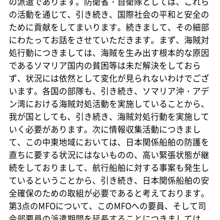
の派遣であります。防衛省・自衛隊としては、これら
の活動を通じて、引き続き、国際社会の平和と安全の
ために貢献をしてまいります。続きまして、その細部
にわたってお話をさせていただきます。まず、海賊対
処行動につきましては、海賊を生み出す根本的な原因
であるソマリア国内の貧困等は未だ解決をしておら
ず、状況には依然として変化が見られないわけでござ
います。各国の部隊も、引き続き、ソマリア沖・アデ
ン湾における海賊対処活動を実施していることから、
我が国としても、引き続き、海賊対処行動を実施して
いく必要があります。次に情報収集活動につきまし
て、この中東地域においては、日本関係船舶の防護を
直ちに要する状況にはないものの、高い緊張状態が継
続をしておりまして、航行船舶に対する事案も発生し
ているということから、引き続き、日本関係船舶の安
全確保のための取組が必要であると考えております。
第3点のMFOについて、このMFOへの要員、そして司
令部要員の派遣期間を延長することにつきましては、