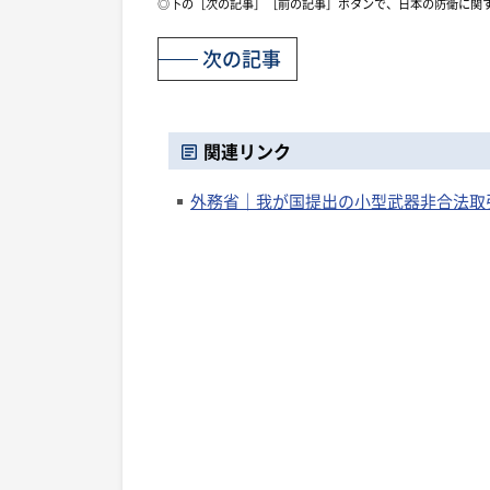
◎下の［次の記事］［前の記事］ボタンで、日本の防衛に関
次の記事
関連リンク
外務省｜我が国提出の小型武器非合法取