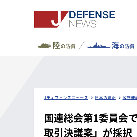
陸
海
の防衛
の防衛
Jディフェンスニュース
日本の防衛
政府発
国連総会第1委員会
取引決議案」が採択（