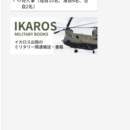
将人事（陸自10名、海自6名、空
自2名）