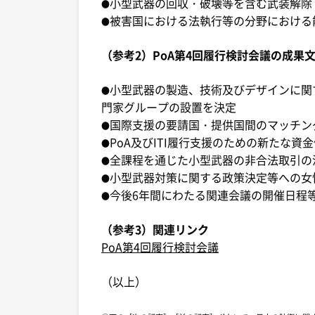
小型武器の回収・破壊等を含む武装解除
●
被害国における法執行等の分野における
●
（参考2）PoA第4回履行検討会議の成果
小型武器の製造、技術及びデザインに関
●
門家グループの設置を決定
国際支援の要請国・提供国間のマッチン
●
PoA及びITI履行支援のための新たな資
●
全課程を通じた小型武器の非合法取引の
●
小型武器対策に関する政策決定等への女
●
今後6年間にわたる関連会議の開催日程
●
（参考3）関連リンク
PoA第4回履行検討会議
（以上）