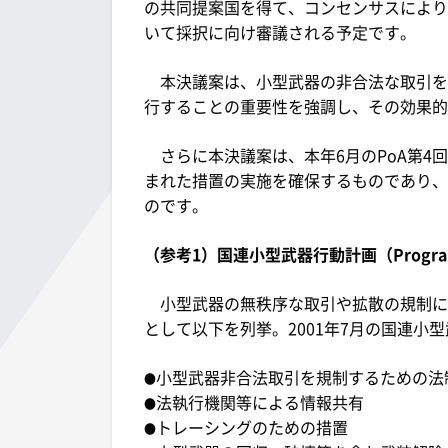
の共同提案国を得て、コンセンサスにより
いて採択に向け審議される予定です。
本決議案は、小型武器の非合法な取引を根
行することの重要性を強調し、その効果的
さらに本決議案は、本年6月のPoA第4
まれた措置の実施を確保するものであり、
のです。
（参考1）国連小型武器行動計画（Programme
小型武器の無秩序な取引や拡散の規制に
として以下を列挙。2001年7月の国連小
小型武器非合法取引を規制するための法
●
法執行機関等による情報共有
●
トレーシングのための措置
●