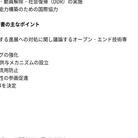
・動員解除・社会復帰（DDR）の実施
能力構築のための国際協力
文書の主なポイント
する進展への対処に関し議論するオープン・エンド技術専
グの強化
金供与メカニズムの設立
流用防止
性の参画促進
等を決定