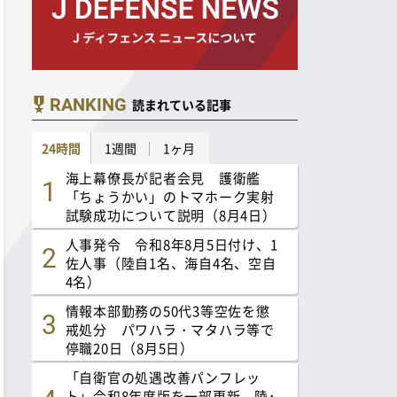
RANKING
読まれている記事
24時間
1週間
1ヶ月
海上幕僚長が記者会見 護衛艦
「ちょうかい」のトマホーク実射
試験成功について説明（8月4日）
人事発令 令和8年8月5日付け、1
佐人事（陸自1名、海自4名、空自
4名）
情報本部勤務の50代3等空佐を懲
戒処分 パワハラ・マタハラ等で
停職20日（8月5日）
「自衛官の処遇改善パンフレッ
ト」令和8年度版を一部更新 陸･