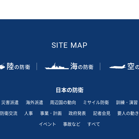
SITE MAP
陸
海
空
の防衛
の防衛
日本の防衛
災害派遣
海外派遣
周辺国の動向
ミサイル防衛
訓練・演習
防衛交流
人事
事業・計画
政府発表
記者会見
要人の動き
イベント
事故など
すべて