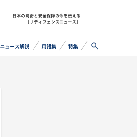
日本の防衛と安全保障の今を伝える
MENU
［Ｊディフェンスニュース］
サイト内検索
ニュース解説
用語集
特集