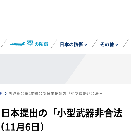
空
の防衛
日本の防衛
その他
表
国連総会第1委員会で日本提出の「小型武器非合法取引決議案」が採択（11月6日）
で日本提出の「小型武器非合法
11月6日）