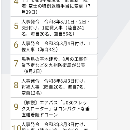
海･空士の特例退職手当に変更（7
月29日）
人事発令 令和8年8月1日・2日・
3日付け、1佐職人事（陸自241
名、海自20名、空自56名）
人事発令 令和8年8月4日付け、1
佐人事（海自3名）
馬毛島の基地建設、8月の工事作
業予定などを九州防衛局が公表
（8月3日）
人事発令 令和8年8月3日付け、
将補人事（陸自20名、海自7名、
空自13名）
《解説》エアバス「U030フレッ
クスローター」はコンパクトな垂
直離着陸ドローン
人事発令 令和8年8月3日付け、