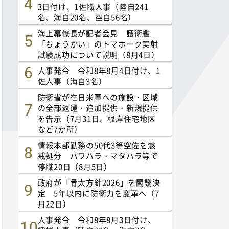
3日付け、1佐職人事（陸自241
名、海自20名、空自56名）
海上幕僚長が記者会見 護衛艦
「ちょうかい」のトマホーク実射
試験成功について説明（8月4日）
人事発令 令和8年8月4日付け、1
佐人事（海自3名）
防衛省が在日米軍への施設・区域
の全部返還・追加提供・新規提供
を告示（7月31日、根岸住宅地区
など7か所）
情報本部勤務の50代3等空佐を懲
戒処分 パワハラ・マタハラ等で
停職20日（8月5日）
政府が「骨太方針2026」を閣議決
定 5年以内に防衛力を変革へ（7
月22日）
人事発令 令和8年8月3日付け、