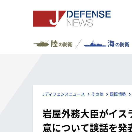
陸
海
の防衛
の防衛
Jディフェンスニュース
その他
国際情勢
岩屋外務大臣がイス
意について談話を発表