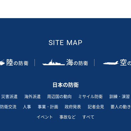
SITE MAP
陸
海
空
の防衛
の防衛
日本の防衛
災害派遣
海外派遣
周辺国の動向
ミサイル防衛
訓練・演習
防衛交流
人事
事業・計画
政府発表
記者会見
要人の動き
イベント
事故など
すべて