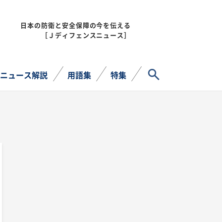
日本の防衛と安全保障の今を伝える
MENU
［Ｊディフェンスニュース］
サイト内検索
ニュース解説
用語集
特集