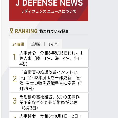
RANKING
読まれている記事
24時間
1週間
1ヶ月
人事発令 令和8年8月5日付け、1
佐人事（陸自1名、海自4名、空自
4名）
「自衛官の処遇改善パンフレッ
ト」令和8年度版を一部更新 陸･
海･空士の特例退職手当に変更（7
月29日）
馬毛島の基地建設、8月の工事作
業予定などを九州防衛局が公表
（8月3日）
人事発令 令和8年8月1日・2日・