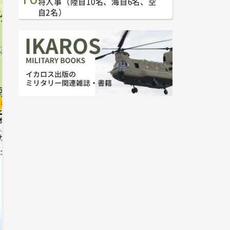
将人事（陸自10名、海自6名、空
自2名）