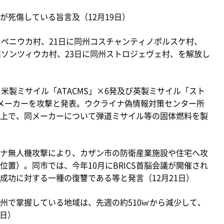
が死傷している旨言及（12月19日）
スペニウカ村、21日に同州コスチャンティノポルスケ村、
州ソンツィウカ村、23日に同州ストロジェヴェ村、を解放し
米製ミサイル「ATACMS」×6発及び英製ミサイル「スト
メーカーを攻撃と発表。ウクライナ偽情報対策センター所
上で、同メーカーについて弾道ミサイル等の固体燃料を製
ナ無人機攻撃により、カザン市の防衛産業施設や住宅へ攻
に位置）。同市では、今年10月にBRICS首脳会議が開催され
成功に対する一種の復讐である等と発言（12月21日）
州で掌握している地域は、先週の約510㎢から減少して、
1日）