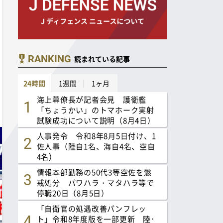
RANKING
読まれている記事
24時間
1週間
1ヶ月
海上幕僚長が記者会見 護衛艦
「ちょうかい」のトマホーク実射
試験成功について説明（8月4日）
人事発令 令和8年8月5日付け、1
佐人事（陸自1名、海自4名、空自
4名）
情報本部勤務の50代3等空佐を懲
戒処分 パワハラ・マタハラ等で
停職20日（8月5日）
「自衛官の処遇改善パンフレッ
ト」令和8年度版を一部更新 陸･