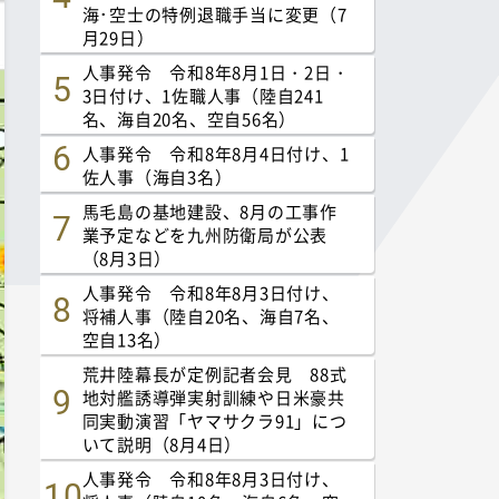
海･空士の特例退職手当に変更（7
月29日）
人事発令 令和8年8月1日・2日・
3日付け、1佐職人事（陸自241
名、海自20名、空自56名）
人事発令 令和8年8月4日付け、1
佐人事（海自3名）
馬毛島の基地建設、8月の工事作
業予定などを九州防衛局が公表
（8月3日）
人事発令 令和8年8月3日付け、
将補人事（陸自20名、海自7名、
空自13名）
荒井陸幕長が定例記者会見 88式
地対艦誘導弾実射訓練や日米豪共
同実動演習「ヤマサクラ91」につ
いて説明（8月4日）
人事発令 令和8年8月3日付け、