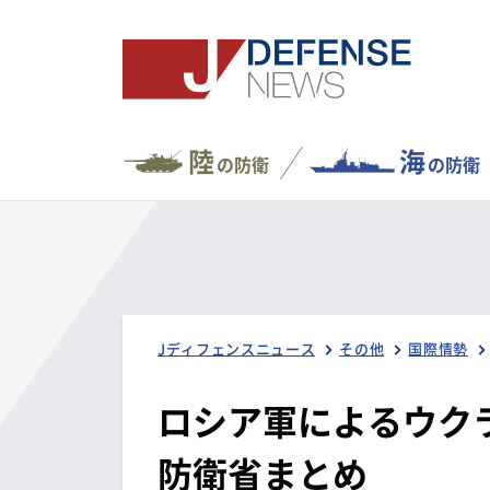
陸
海
の防衛
の防衛
Jディフェンスニュース
その他
国際情勢
ロシア軍によるウクラ
防衛省まとめ