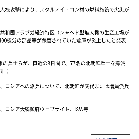
人機攻撃により、スタルノイ・コン村の燃料施設で火災が
共和国アラブガ経済特区（シャヘド型無人機の生産工場が
」×400機分の部品等が保管されていた倉庫が炎上したと発表
隊の兵士らが、直近の3日間で、77名の北朝鮮兵士を殲滅
3日）
、ロシアへの派兵について、北朝鮮が交代または増員派兵
、ロシア大統領府ウェブサイト、ISW等