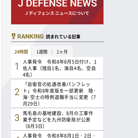
RANKING
読まれている記事
24時間
1週間
1ヶ月
人事発令 令和8年8月5日付け、1
佐人事（陸自1名、海自4名、空自
4名）
「自衛官の処遇改善パンフレッ
ト」令和8年度版を一部更新 陸･
海･空士の特例退職手当に変更（7
月29日）
馬毛島の基地建設、8月の工事作
業予定などを九州防衛局が公表
（8月3日）
人事発令 令和8年8月1日・2日・