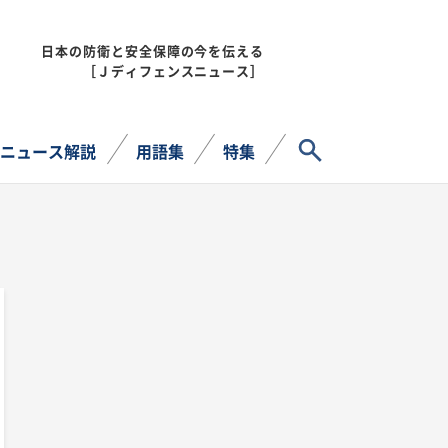
日本の防衛と安全保障の今を伝える
MENU
［Ｊディフェンスニュース］
サイト内検索
ニュース解説
用語集
特集