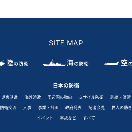
SITE MAP
陸
海
空
の防衛
の防衛
日本の防衛
災害派遣
海外派遣
周辺国の動向
ミサイル防衛
訓練・演習
防衛交流
人事
事業・計画
政府発表
記者会見
要人の動き
イベント
事故など
すべて