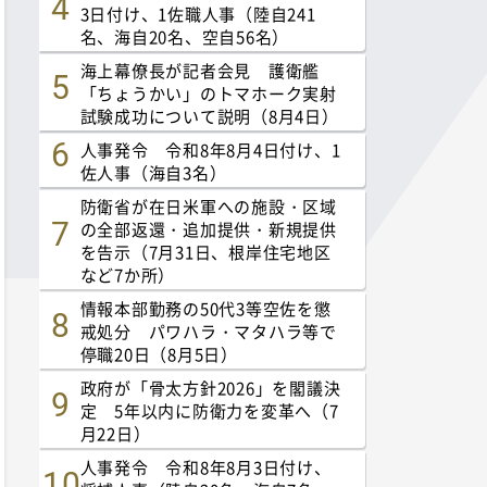
3日付け、1佐職人事（陸自241
名、海自20名、空自56名）
海上幕僚長が記者会見 護衛艦
「ちょうかい」のトマホーク実射
試験成功について説明（8月4日）
人事発令 令和8年8月4日付け、1
佐人事（海自3名）
防衛省が在日米軍への施設・区域
の全部返還・追加提供・新規提供
を告示（7月31日、根岸住宅地区
など7か所）
情報本部勤務の50代3等空佐を懲
戒処分 パワハラ・マタハラ等で
停職20日（8月5日）
政府が「骨太方針2026」を閣議決
定 5年以内に防衛力を変革へ（7
月22日）
人事発令 令和8年8月3日付け、