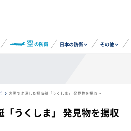
空
の防衛
日本の防衛
その他
ど
火災で沈没した掃海艇「うくしま」 発見物を揚収（12月26日）
艇「うくしま」 発見物を揚収