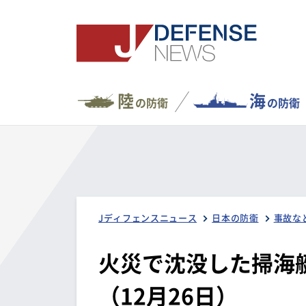
陸
海
の防衛
の防衛
Jディフェンスニュース
日本の防衛
事故な
火災で沈没した掃海
（12月26日）