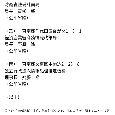
防衛省整備計画局
局長 青柳 肇
（公印省略）
（乙） 東京都千代田区霞が関1－3－1
経済産業省商務情報政策局
局長 野原 諭
（公印省略）
（丙） 東京都文京区本駒込2－28－8
独立行政法人情報処理推進機構
理事長 齊藤 裕
（公印省略）
（以上）
◎下の［次の記事］［前の記事］ボタンで、日本の防衛に関するニュース記