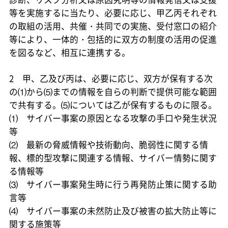
等を実施するに当たり、必要に応じ、甲乙丙それぞれ
の取組の活用、共催・共同での実施、受付窓口の紹介
等により、一体的・包括的に双方の制度の活用の促進
を図るなど、相互に連携する。
2 甲、乙及び丙は、必要に応じ、双方が保有する次
の⑴から⑸までの情報を自らの判断で提供可能な範囲
で共有する。⑸については乙が保有するものに限る。
⑴ サイバー事案の原因となる攻撃の手口や発生状況
等
⑵ 最新の脅威情報や技術動向、脆弱性に関する情
報、標的型攻撃に関連する情報、サイバー情勢に関す
る情報等
⑶ サイバー事案発生時に行う再発防止策に関する助
言等
⑷ サイバー事案の未然防止及び被害の拡大防止等に
関する施策等