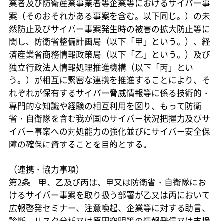
業者及び防衛産業事業者等企業等におけるサイバー事
案（そのおそれがある事案を含む。以下同じ。）の未
然防止及びサイバー事案発生時の被害の拡大防止等に
関し、防衛省整備計画局（以下「甲」という。）、経
済産業省商務情報政策局（以下「乙」という。）及び
独立行政法人情報処理推進機構（以下「丙」とい
う。）が相互に緊密な連携を推進することにより、そ
れぞれが保有するサイバー脅威情報等に係る技術的・
専門的な知識や経験の相互利用を図り、もって防衛
省・自衛隊を含む我が国のサイバー状況把握力及びサ
イバー事案への対処能力の強化並びにサイバー安全保
障の確保に資することを目的とする。
（連携・協力事項）
第2条 甲、乙及び丙は、甲又は防衛省・自衛隊にお
けるサイバー事案を取り扱う部署が乙又は丙において
広報啓発セミナー、注意喚起、企業等に対する助言、
診断、リスク分析又は原因究明等の情報発信又は支援