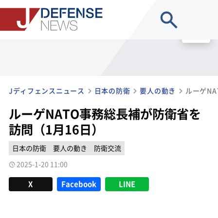
site search
MENU
Jディフェンスニュース
日本の防衛
要人の動き
ルーゲNA
ルーゲNATO事務総長補が防衛省を
訪問（1月16日）
日本の防衛
要人の動き
防衛交流
2025-1-20 11:00
X
Facebook
LINE