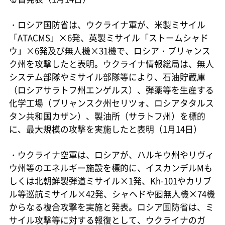
・ロシア国防省は、ウクライナ軍が、米製ミサイル
「ATACMS」×6発、英製ミサイル「ストームシャド
ウ」×6発及び無人機×31機で、ロシア・ブリャンス
ク州を攻撃したと表明。ウクライナ情報総局は、無人
システム部隊やミサイル部隊等により、石油貯蔵庫
（ロシアサラトフ州エンゲルス）、弾薬等を生産する
化学工場（ブリャンスク州セリツォ、ロシアタタルス
タン共和国カザン）、製油所（サラトフ州）を標的
に、最大規模の攻撃を実施したと表明（1月14日）
・ウクライナ空軍は、ロシアが、ハルキウ州やリヴィ
ウ州等のエネルギー施設を標的に、イスカンデルMも
しくは北朝鮮製弾道ミサイル×1発、Kh-101やカリブ
ル等巡航ミサイル×42発、シャヘドや囮無人機×74機
からなる複合攻撃を実施と発表。ロシア国防省は、ミ
サイル攻撃等に対する報復として、ウクライナのガ