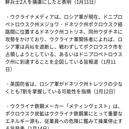
鮮兵士2人を捕虜にしたと表明（1月11日）
・ウクライナメディアは、ロシア軍が現在、ドニプロ
ペトロウスク州メジョワ・ドネツク州ポクロウスク経
路間に位置するドネツク州コトリネ、同州ウダチネに
攻勢をかけており、ウクライナ軍関係者によれば、ロ
シア軍は兵站を遮断し、戦わずしてポクロウスク市を
占領しようとしている、あるいはドニプロペトロウス
ク州に到達することを企図している旨報道（1月11
日）
・英国防省は、ロシア軍がドネツク州トレツクの少な
くとも7割を掌握している可能性を指摘（1月12日）
・ウクライナ鉄鋼メーカー「メティンヴェスト」は、
ポクロウスク炭鉱はウクライナ鉄鋼業にとって重要な
エネルギー源も、従業員への危険に鑑みて操業停止す
る旨発表（1月14日）