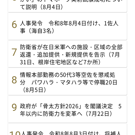
て説明（8月4日）
人事発令 令和8年8月4日付け、1佐人
事（海自3名）
防衛省が在日米軍への施設・区域の全部
返還・追加提供・新規提供を告示（7月
31日、根岸住宅地区など7か所）
情報本部勤務の50代3等空佐を懲戒処
分 パワハラ・マタハラ等で停職20日
（8月5日）
政府が「骨太方針2026」を閣議決定 5
年以内に防衛力を変革へ（7月22日）
人事発令 令和8年8月3日付け、将補人