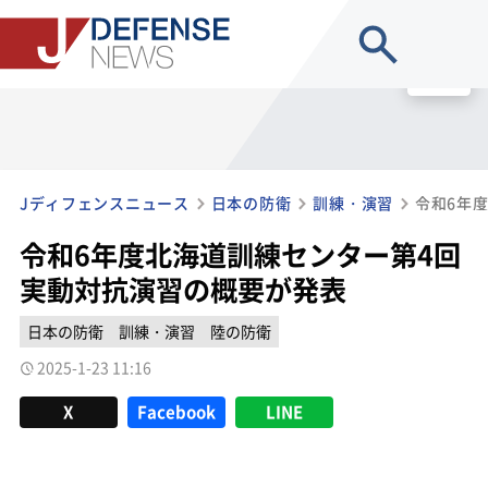
site search
MENU
Jディフェンスニュース
日本の防衛
訓練・演習
令和6年度北海道訓練センター第4回
実動対抗演習の概要が発表
日本の防衛
訓練・演習
陸の防衛
2025-1-23 11:16
X
Facebook
LINE