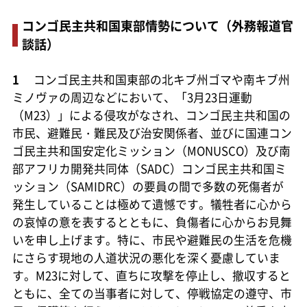
コンゴ民主共和国東部情勢について（外務報道官
談話）
1
コンゴ民主共和国東部の北キブ州ゴマや南キブ州
ミノヴァの周辺などにおいて、「3月23日運動
（M23）」による侵攻がなされ、コンゴ民主共和国の
市民、避難民・難民及び治安関係者、並びに国連コン
ゴ民主共和国安定化ミッション（MONUSCO）及び南
部アフリカ開発共同体（SADC）コンゴ民主共和国ミ
ッション（SAMIDRC）の要員の間で多数の死傷者が
発生していることは極めて遺憾です。犠牲者に心から
の哀悼の意を表するとともに、負傷者に心からお見舞
いを申し上げます。特に、市民や避難民の生活を危機
にさらす現地の人道状況の悪化を深く憂慮していま
す。M23に対して、直ちに攻撃を停止し、撤収すると
ともに、全ての当事者に対して、停戦協定の遵守、市