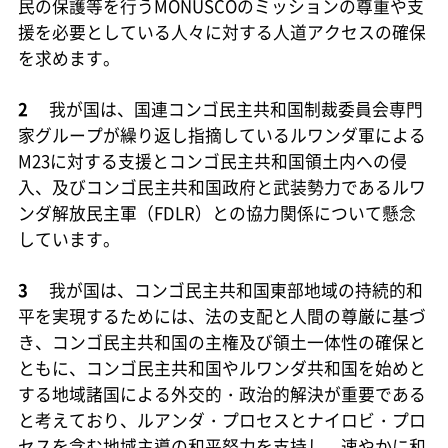
民の保護等を行うMONUSCOのミッションの尊重や支
援を必要としている人々に対する人道アクセスの確保
を求めます。
2
我が国は、国連コンゴ民主共和国制裁委員会専門
家グループが繰り返し指摘しているルワンダ軍による
M23に対する支援とコンゴ民主共和国領土内への侵
入、及びコンゴ民主共和国政府と武装勢力であるルワ
ンダ解放民主軍（FDLR）との協力関係について懸念
しています。
3
我が国は、コンゴ民主共和国東部地域の持続的和
平を実現するためには、法の支配と人間の尊厳に基づ
き、コンゴ民主共和国の主権及び領土一体性の確保と
ともに、コンゴ民主共和国やルワンダ共和国を始めと
する地域諸国による外交的・政治的解決が重要である
と考えており、ルアンダ・プロセスとナイロビ・プロ
セスを含む地域主導の和平努力を支持し、速やかに和