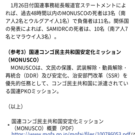
1月26日付国連事務総長報道官ステートメントによ
れば、過去48時間以内のMONUSCOの死者は3名（南
ア人2名とウルグアイ人1名）で負傷者は11名。関係国
の発表によれば、SAMIDRCの死者は、10名（南ア人7
名とマラウイ人3名）。
（参考3）国連コンゴ民主共和国安定化ミッション
（MONUSCO）
MONUSCOは、文民の保護、武装解除・動員解除・
再統合（DDR）及び安定化、治安部門改革（SSR）を
優先的任務として、コンゴ民主共和国に派遣されてい
る国連PKOミッション。
（以上）
国連コンゴ民主共和国安定化ミッション
（MONUSCO）概要（PDF）
https://www.mofa.go.jp/mofaj/files/100786053.pdf