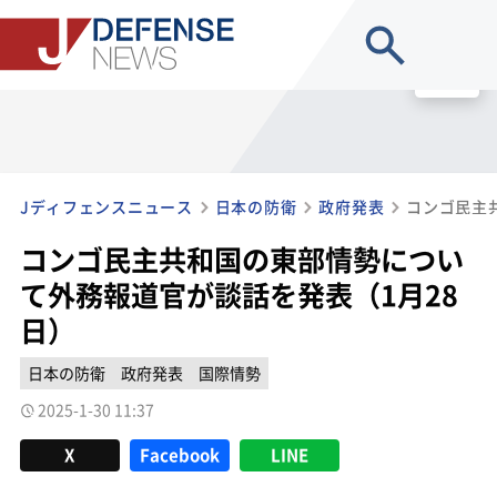
site search
MENU
Jディフェンスニュース
日本の防衛
政府発表
コンゴ民主共和国の東部情勢につい
て外務報道官が談話を発表（1月28
日）
日本の防衛
政府発表
国際情勢
2025-1-30 11:37
X
Facebook
LINE