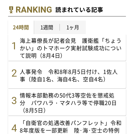
RANKING
読まれている記事
24時間
1週間
1ヶ月
海上幕僚長が記者会見 護衛艦「ちょう
かい」のトマホーク実射試験成功につい
て説明（8月4日）
人事発令 令和8年8月5日付け、1佐人
事（陸自1名、海自4名、空自4名）
情報本部勤務の50代3等空佐を懲戒処
分 パワハラ・マタハラ等で停職20日
（8月5日）
「自衛官の処遇改善パンフレット」令和
8年度版を一部更新 陸･海･空士の特例