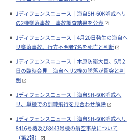
Jディフェンスニュース｜海自SH-60K哨戒ヘリ
の2機墜落事故 事故調査結果を公表
Jディフェンスニュース｜4月20日発生の海自ヘ
リ墜落事故、行方不明者7名を死亡と判断
Jディフェンスニュース｜木原防衛大臣、5月2
日の臨時会見 海自ヘリ2機の墜落が衝突と判
明
Jディフェンスニュース｜海自SH-60K哨戒ヘ
リ、単機での訓練飛行を見合わせ解除
Jディフェンスニュース｜海自SH-60K哨戒ヘリ
8416号機及び8443号機の航空事故について
（第2報）