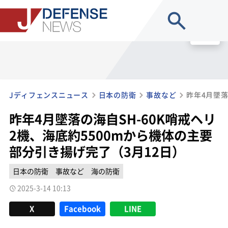
site search
MENU
Jディフェンスニュース
日本の防衛
事故など
昨年4月墜落の海自SH-60K哨戒ヘリ
2機、海底約5500mから機体の主要
部分引き揚げ完了（3月12日）
日本の防衛
事故など
海の防衛
2025-3-14 10:13
X
Facebook
LINE