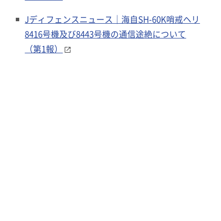
Jディフェンスニュース｜海自SH-60K哨戒ヘリ
8416号機及び8443号機の通信途絶について
（第1報）