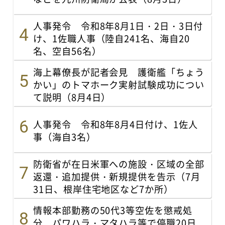
人事発令 令和8年8月1日・2日・3日付
け、1佐職人事（陸自241名、海自20
名、空自56名）
海上幕僚長が記者会見 護衛艦「ちょう
かい」のトマホーク実射試験成功につい
て説明（8月4日）
人事発令 令和8年8月4日付け、1佐人
事（海自3名）
防衛省が在日米軍への施設・区域の全部
返還・追加提供・新規提供を告示（7月
31日、根岸住宅地区など7か所）
情報本部勤務の50代3等空佐を懲戒処
分 パワハラ・マタハラ等で停職20日