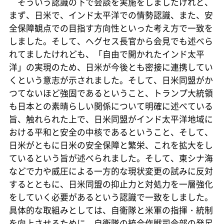
そういう認識の下で会談を実施をしましたけれど、
まず、日米で、インド太平洋での情勢認識、また、安
全保障観点での目指す方向性といった考え方で一致を
しました。そして、ヘグセス長官から会見でも述べら
れてましたけれども、「自由で開かれたインド太平
洋」の実現のため、日米が今後とも密接に連携してい
くという意志が示されました。そして、日米同盟がか
つてないほど強固であるということ、トランプ大統領
も日本との素晴らしい関係について明確に述べている
旨、触れられた上で、日米同盟がインド太平洋地域に
おける平和と安全の中核であるということ、そして、
日米がともに日米の安全保障と繁栄、これを拡大をし
ているという旨が述べられました。そして、東シナ海
などで力や威圧による一方的な現状変更の試みに反対
するとともに、日米同盟の抑止力と対処力を一層強化
をしていく必要があるという認識で一致をしました。
具体的な取組みとしては、自衛隊と米軍の指揮・統制
を向上させるために、自衛隊の統合作戦司令部の発足