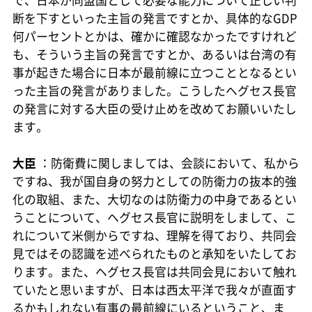
で、日本が同盟国として必要な能力について正しい判
断を下すといった主旨の発言ですとか、具体的なGDP
何パーセントとかは、確かに確認なかったですけれど
も、そういう主旨の発言ですとか、あるいは台湾の有
事が起きた場合に日本が最前線に立つこととなるとい
った主旨の発言がありました。こうしたヘグセス長官
の発言に対する大臣の受け止めを改めてお願いいたし
ます。
大臣
：防衛費に関しましては、会談において、私から
ですね、我が国自身の努力としての防衛力の抜本的強
化の取組、また、大切なのは防衛力の中身であるとい
うことについて、ヘグセス長官に説明をしまして、こ
れについて米側からですね、理解を得ており、共同会
見ではその認識を述べられたものと承知をいたしてお
ります。また、ヘグセス長官は共同会見において触れ
ていたと思いますが、日本は西太平洋で我々が直面す
るかもしれない有事の最前線にいるということ、ま