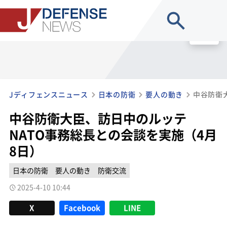
site search
MENU
Jディフェンスニュース
日本の防衛
要人の動き
中谷防衛大臣、訪日中のルッテ
NATO事務総長との会談を実施（4月
8日）
日本の防衛
要人の動き
防衛交流
2025-4-10 10:44
X
Facebook
LINE