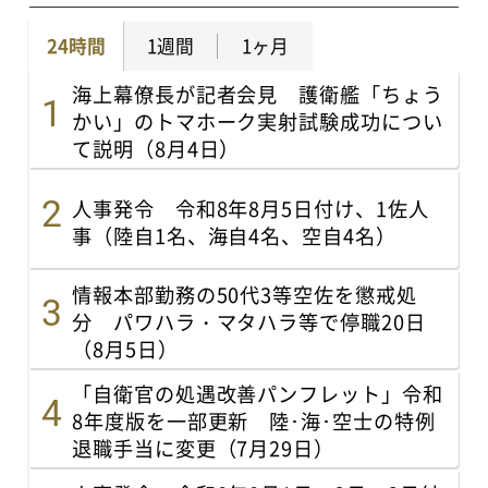
24時間
1週間
1ヶ月
海上幕僚長が記者会見 護衛艦「ちょう
かい」のトマホーク実射試験成功につい
て説明（8月4日）
人事発令 令和8年8月5日付け、1佐人
事（陸自1名、海自4名、空自4名）
情報本部勤務の50代3等空佐を懲戒処
分 パワハラ・マタハラ等で停職20日
（8月5日）
「自衛官の処遇改善パンフレット」令和
8年度版を一部更新 陸･海･空士の特例
退職手当に変更（7月29日）