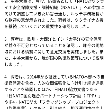
2 中谷大臣は、今般、防衛省として「NATO対ウクラ
イナ安全保障支援・訓練組織（NSATU）」への参加に
向けて調整していきたい旨伝達し、ルッテ事務総長か
ら歓迎の意が示されました。両者は、ウクライナ支援
を継続していくことの重要性を確認しました。
3 両者は、欧州・大西洋とインド太平洋の安全保障
が益々不可分となっていることを確認し、昨今の両地
域における情勢に関して意見交換を実施しました。ま
た、中谷大臣から、我が国の防衛政策等について説明
しました。
4 両者は、2014年から継続しているNATO本部への自
衛官派遣を含め、人的な関係強化に向け引き続き連携
することを確認したほか、日NATO協力文書である
「日NATO国別適合パートナーシップ計画（ITPP）」
やIP4・NATO間の「フラッグシップ・プロジェクト
（旗艦事業）」のもと、引き続き、相互運用性の向上