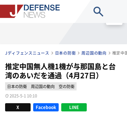
site search
MENU
Jディフェンスニュース
日本の防衛
周辺国の動向
推定中国無人機1機が与那国島と台
湾のあいだを通過（4月27日）
日本の防衛
周辺国の動向
空の防衛
2025-5-1 10:10
X
Facebook
LINE