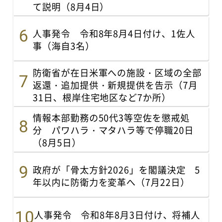
て説明（8月4日）
人事発令 令和8年8月4日付け、1佐人
事（海自3名）
防衛省が在日米軍への施設・区域の全部
返還・追加提供・新規提供を告示（7月
31日、根岸住宅地区など7か所）
情報本部勤務の50代3等空佐を懲戒処
分 パワハラ・マタハラ等で停職20日
（8月5日）
政府が「骨太方針2026」を閣議決定 5
年以内に防衛力を変革へ（7月22日）
人事発令 令和8年8月3日付け、将補人