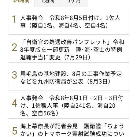
24時間
1週間
1ヶ月
人事発令 令和8年8月5日付け、1佐人
事（陸自1名、海自4名、空自4名）
「自衛官の処遇改善パンフレット」令和
8年度版を一部更新 陸･海･空士の特例
退職手当に変更（7月29日）
馬毛島の基地建設、8月の工事作業予定
などを九州防衛局が公表（8月3日）
人事発令 令和8年8月1日・2日・3日付
け、1佐職人事（陸自241名、海自20
名、空自56名）
海上幕僚長が記者会見 護衛艦「ちょう
かい」のトマホーク実射試験成功につい