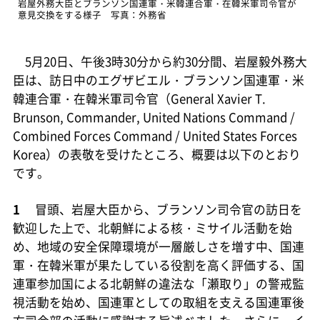
岩屋外務大臣とブランソン国連軍・米韓連合軍・在韓米軍司令官が
意見交換をする様子 写真：外務省
5月20日、午後3時30分から約30分間、岩屋毅外務大
臣は、訪日中のエグザビエル・ブランソン国連軍・米
韓連合軍・在韓米軍司令官（General Xavier T.
Brunson, Commander, United Nations Command /
Combined Forces Command / United States Forces
Korea）の表敬を受けたところ、概要は以下のとおり
です。
1
冒頭、岩屋大臣から、ブランソン司令官の訪日を
歓迎した上で、北朝鮮による核・ミサイル活動を始
め、地域の安全保障環境が一層厳しさを増す中、国連
軍・在韓米軍が果たしている役割を高く評価する、国
連軍参加国による北朝鮮の違法な「瀬取り」の警戒監
視活動を始め、国連軍としての取組を支える国連軍後