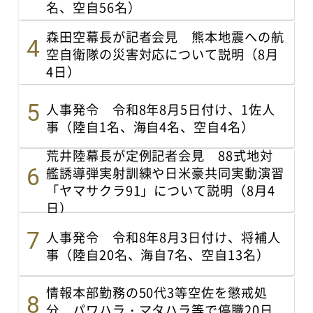
名、空自56名）
森田空幕長が記者会見 熊本地震への航
空自衛隊の災害対応について説明（8月
4日）
人事発令 令和8年8月5日付け、1佐人
事（陸自1名、海自4名、空自4名）
荒井陸幕長が定例記者会見 88式地対
艦誘導弾実射訓練や日米豪共同実動演習
「ヤマサクラ91」について説明（8月4
日）
人事発令 令和8年8月3日付け、将補人
事（陸自20名、海自7名、空自13名）
情報本部勤務の50代3等空佐を懲戒処
分 パワハラ・マタハラ等で停職20日