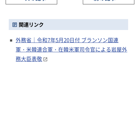
関連リンク
外務省｜令和7年5月20日付 ブランソン国連
軍・米韓連合軍・在韓米軍司令官による岩屋外
務大臣表敬