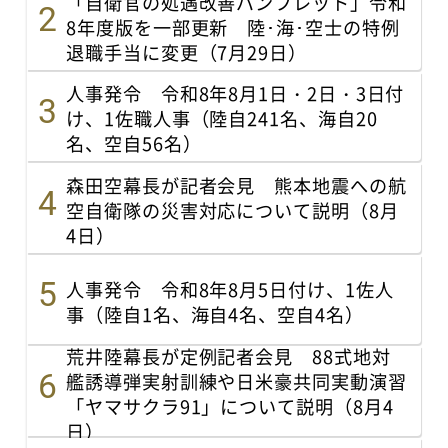
「自衛官の処遇改善パンフレット」令和
8年度版を一部更新 陸･海･空士の特例
退職手当に変更（7月29日）
人事発令 令和8年8月1日・2日・3日付
け、1佐職人事（陸自241名、海自20
名、空自56名）
森田空幕長が記者会見 熊本地震への航
空自衛隊の災害対応について説明（8月
4日）
人事発令 令和8年8月5日付け、1佐人
事（陸自1名、海自4名、空自4名）
荒井陸幕長が定例記者会見 88式地対
艦誘導弾実射訓練や日米豪共同実動演習
「ヤマサクラ91」について説明（8月4
日）