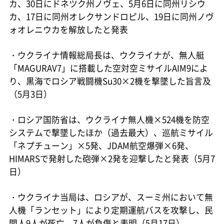
カ、30日にドネツク州ノヴェ、5月6日に同州リシウ
カ、17日に同州オレクサンドロピル、19日に同州ノヴ
ォオレニウカを解放したと発表
・ウクライナ情報総局長は、ウクライナが、無人艇
「MAGURAV7」に搭載した空対空ミサイルAIM9によ
り、黒海でロシア戦闘機Su30×2機を撃墜した旨言及
（5月3日）
・ロシア国防省は、ウクライナ無人機×524機を防空
システムで撃墜したほか（過去最大）、巡航ミサイル
「ネプチューン」×5発、JDAM航空爆弾×6発、
HIMARSで発射した砲弾×2発を迎撃したと発表（5月7
日）
・ウクライナ当局は、ロシアが、スーミ州において無
人機「ランセット」により定期運航バスを攻撃し、民
間人9人が死亡、7人が負傷と表明（5月17日）