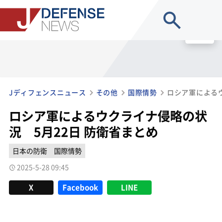
site search
MENU
Jディフェンスニュース
その他
国際情勢
ロシア軍によるウクライナ侵略の状
況 5月22日 防衛省まとめ
日本の防衛
国際情勢
2025-5-28 09:45
X
Facebook
LINE