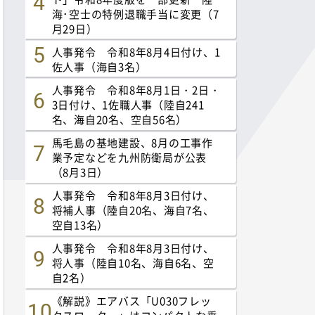
海･空士の特例退職手当に変更（7
月29日）
人事発令 令和8年8月4日付け、1
佐人事（海自3名）
人事発令 令和8年8月1日・2日・
3日付け、1佐職人事（陸自241
名、海自20名、空自56名）
馬毛島の基地建設、8月の工事作
業予定などを九州防衛局が公表
（8月3日）
人事発令 令和8年8月3日付け、
将補人事（陸自20名、海自7名、
空自13名）
人事発令 令和8年8月3日付け、
将人事（陸自10名、海自6名、空
自2名）
《解説》エアバス「U030フレッ