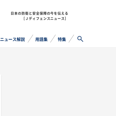
日本の防衛と安全保障の今を伝える
MENU
［Ｊディフェンスニュース］
サイト内検索
ニュース解説
用語集
特集