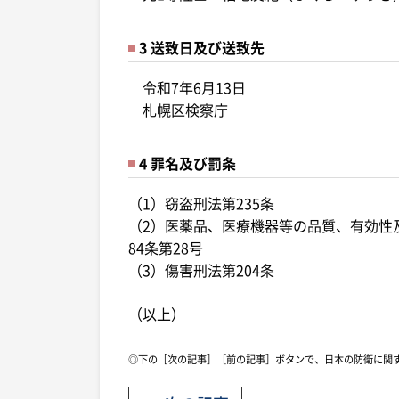
3 送致日及び送致先
令和7年6月13日
札幌区検察庁
4 罪名及び罰条
（1）窃盗刑法第235条
（2）医薬品、医療機器等の品質、有効性
84条第28号
（3）傷害刑法第204条
（以上）
◎下の［次の記事］［前の記事］ボタンで、日本の防衛に関