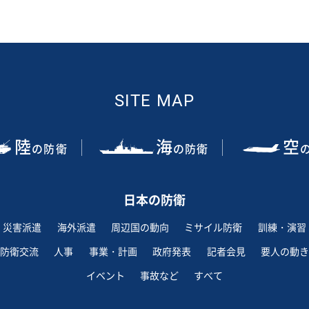
SITE MAP
陸
海
空
の防衛
の防衛
日本の防衛
災害派遣
海外派遣
周辺国の動向
ミサイル防衛
訓練・演習
防衛交流
人事
事業・計画
政府発表
記者会見
要人の動き
イベント
事故など
すべて