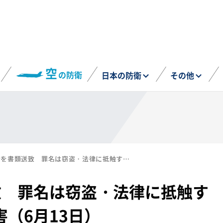
空
の防衛
日本の防衛
その他
元1等陸士を書類送致 罪名は窃盗・法律に抵触する大麻グミ所持・傷害（6月13日）
致 罪名は窃盗・法律に抵触す
（6月13日）