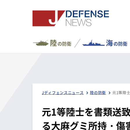
陸
海
の防衛
の防衛
Jディフェンスニュース
陸の防衛
元1等陸士を書類送
る大麻グミ所持・傷害