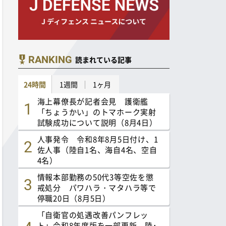
RANKING
読まれている記事
24時間
1週間
1ヶ月
海上幕僚長が記者会見 護衛艦
「ちょうかい」のトマホーク実射
試験成功について説明（8月4日）
人事発令 令和8年8月5日付け、1
佐人事（陸自1名、海自4名、空自
4名）
情報本部勤務の50代3等空佐を懲
戒処分 パワハラ・マタハラ等で
停職20日（8月5日）
「自衛官の処遇改善パンフレッ
ト」令和8年度版を一部更新 陸･