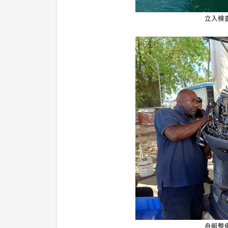
立入検
舟艇整