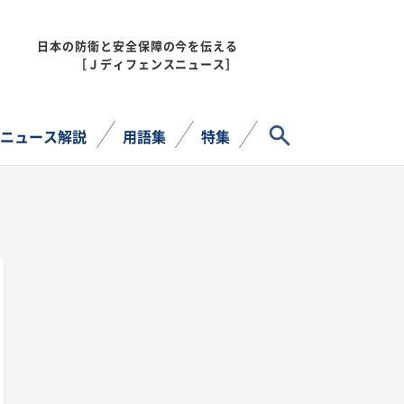
日本の防衛と安全保障の今を伝える
MENU
［Ｊディフェンスニュース］
サイト内検索
ニュース解説
用語集
特集