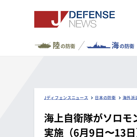
陸
海
の防衛
の防衛
Jディフェンスニュース
日本の防衛
海外派
海上自衛隊がソロモ
実施（6月9日〜13