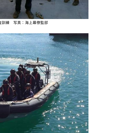
査訓練 写真：海上幕僚監部