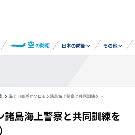
空
の防衛
日本の防衛
その他
遣
海上自衛隊がソロモン諸島海上警察と共同訓練を実施（6月9日〜13日）
ン諸島海上警察と共同訓練を
日）