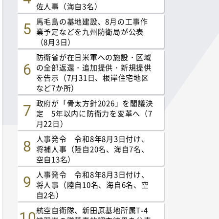
佐人事（海自3名）
馬毛島の基地建設、8月の工事作
業予定などを九州防衛局が公表
（8月3日）
防衛省が在日米軍への施設・区域
の全部返還・追加提供・新規提供
を告示（7月31日、根岸住宅地区
など7か所）
政府が「骨太方針2026」を閣議決
定 5年以内に防衛力を変革へ（7
月22日）
人事発令 令和8年8月3日付け、
将補人事（陸自20名、海自7名、
空自13名）
人事発令 令和8年8月3日付け、
将人事（陸自10名、海自6名、空
自2名）
航空自衛隊、新田原基地所属T-4