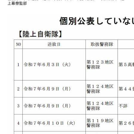
上幕僚監部