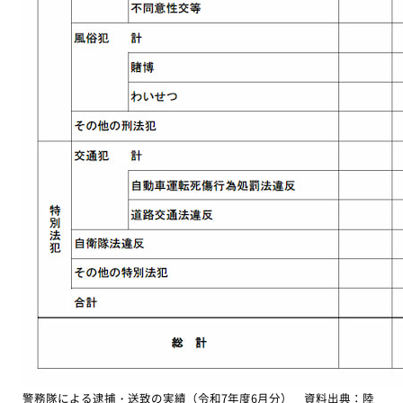
警務隊による逮捕・送致の実績（令和7年度6月分） 資料出典：陸