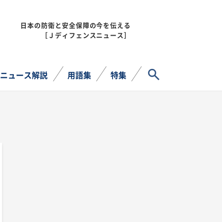
日本の防衛と安全保障の今を伝える
MENU
［Ｊディフェンスニュース］
サイト内検索
ニュース解説
用語集
特集