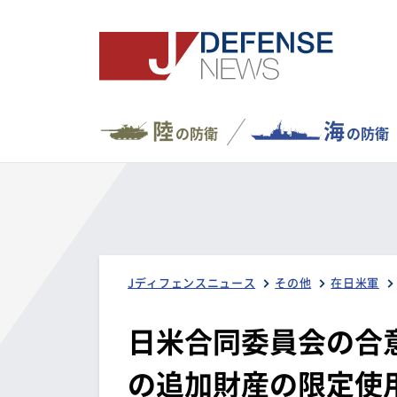
陸
海
の防衛
の防衛
Jディフェンスニュース
その他
在日米軍
日米合同委員会の合
の追加財産の限定使