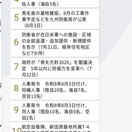
佐人事（海自3名）
馬毛島の基地建設、8月の工事作
業予定などを九州防衛局が公表
（8月3日）
防衛省が在日米軍への施設・区域
の全部返還・追加提供・新規提供
を告示（7月31日、根岸住宅地区
など7か所）
政府が「骨太方針2026」を閣議決
定 5年以内に防衛力を変革へ（7
月22日）
人事発令 令和8年8月3日付け、
将補人事（陸自20名、海自7名、
空自13名）
人事発令 令和8年8月3日付け、
将人事（陸自10名、海自6名、空
自2名）
航空自衛隊、新田原基地所属T-4