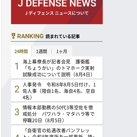
RANKING
読まれている記事
24時間
1週間
1ヶ月
海上幕僚長が記者会見 護衛艦
「ちょうかい」のトマホーク実射
試験成功について説明（8月4日）
人事発令 令和8年8月5日付け、1
佐人事（陸自1名、海自4名、空自
4名）
情報本部勤務の50代3等空佐を懲
戒処分 パワハラ・マタハラ等で
停職20日（8月5日）
「自衛官の処遇改善パンフレッ
ト」令和8年度版を一部更新 陸･