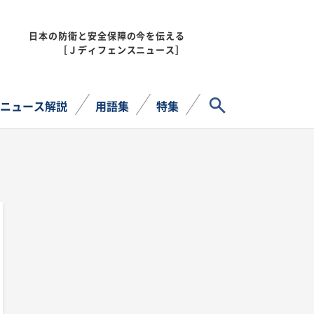
日本の防衛と安全保障の今を伝える
MENU
［Ｊディフェンスニュース］
サイト内検索
ニュース解説
用語集
特集