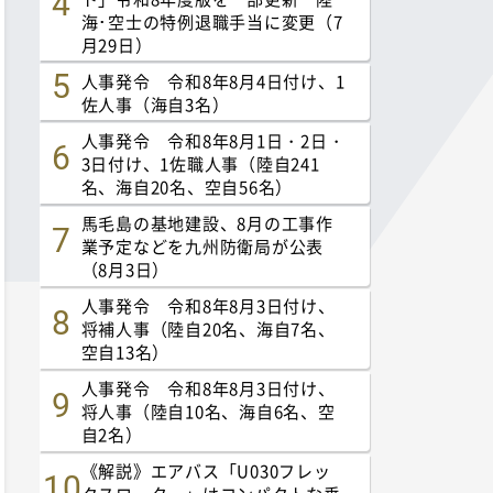
海･空士の特例退職手当に変更（7
月29日）
人事発令 令和8年8月4日付け、1
佐人事（海自3名）
人事発令 令和8年8月1日・2日・
3日付け、1佐職人事（陸自241
名、海自20名、空自56名）
馬毛島の基地建設、8月の工事作
業予定などを九州防衛局が公表
（8月3日）
人事発令 令和8年8月3日付け、
将補人事（陸自20名、海自7名、
空自13名）
人事発令 令和8年8月3日付け、
将人事（陸自10名、海自6名、空
自2名）
《解説》エアバス「U030フレッ