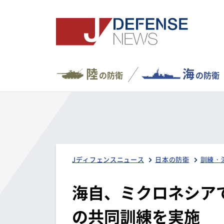
陸
海
の防衛
の防衛
Jディフェンスニュース
日本の防衛
訓練・
海自、ミクロネシアで
の共同訓練を実施