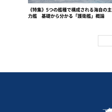
《特集》5つの艦種で構成される海自の主
力艦 基礎から分かる「護衛艦」概論