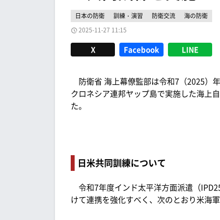
日本の防衛
訓練・演習
防衛交流
海の防衛
2025-11-27 11:15
X
Facebook
LINE
防衛省 海上幕僚監部は令和7（2025）年1
クロネシア連邦ヤップ島で実施した海上自
た。
日米共同訓練について
令和7年度インド太平洋方面派遣（IPD
けて連携を強化すべく、次のとおり米海軍