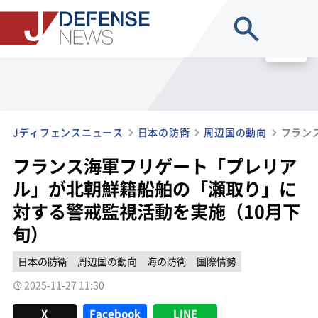
site search
MENU
Jディフェンスニュース
日本の防衛
周辺国の動向
フランス海軍フリゲート「プレリア
ル」が北朝鮮籍船舶の「瀬取り」に
対する警戒監視活動を実施（10月下
旬）
日本の防衛
周辺国の動向
海の防衛
国際情勢
2025-11-27 11:30
X
Facebook
LINE