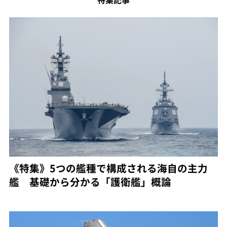
《特集》5つの艦種で構成される海自の主力
艦 基礎から分かる「護衛艦」概論