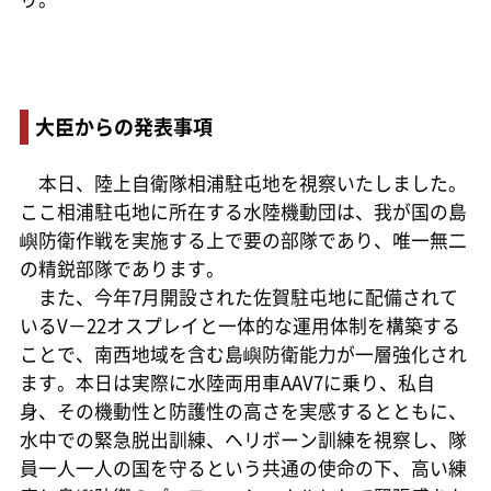
大臣からの発表事項
本日、陸上自衛隊相浦駐屯地を視察いたしました。
ここ相浦駐屯地に所在する水陸機動団は、我が国の島
嶼防衛作戦を実施する上で要の部隊であり、唯一無二
の精鋭部隊であります。
また、今年7月開設された佐賀駐屯地に配備されて
いるV－22オスプレイと一体的な運用体制を構築する
ことで、南西地域を含む島嶼防衛能力が一層強化され
ます。本日は実際に水陸両用車AAV7に乗り、私自
身、その機動性と防護性の高さを実感するとともに、
水中での緊急脱出訓練、ヘリボーン訓練を視察し、隊
員一人一人の国を守るという共通の使命の下、高い練