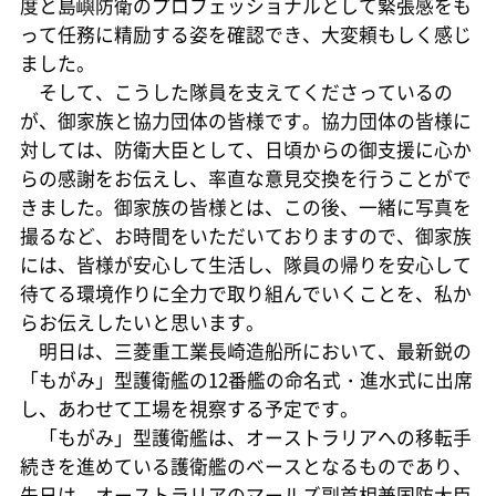
度と島嶼防衛のプロフェッショナルとして緊張感をも
って任務に精励する姿を確認でき、大変頼もしく感じ
ました。
そして、こうした隊員を支えてくださっているの
が、御家族と協力団体の皆様です。協力団体の皆様に
対しては、防衛大臣として、日頃からの御支援に心か
らの感謝をお伝えし、率直な意見交換を行うことがで
きました。御家族の皆様とは、この後、一緒に写真を
撮るなど、お時間をいただいておりますので、御家族
には、皆様が安心して生活し、隊員の帰りを安心して
待てる環境作りに全力で取り組んでいくことを、私か
らお伝えしたいと思います。
明日は、三菱重工業長崎造船所において、最新鋭の
「もがみ」型護衛艦の12番艦の命名式・進水式に出席
し、あわせて工場を視察する予定です。
「もがみ」型護衛艦は、オーストラリアへの移転手
続きを進めている護衛艦のベースとなるものであり、
先日は、オーストラリアのマールズ副首相兼国防大臣