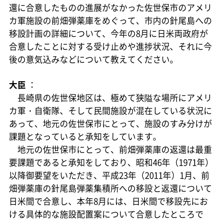
還に合意したものの進展がなかった佐世保市のアメリ
カ軍施設の前畑弾薬庫をめぐって、市内の針尾島への
移設計画の詳細について、今年の8月に日米両政府が
合意したことに対する受け止めや進捗状況、それに今
後の意気込みなどについて教えてください。
大臣
：
長崎県の佐世保地区は、極めて狭隘な場所にアメリ
カ軍・自衛隊、そして民間施設が混在している状況に
あって、地元の佐世保市にとって、施設のすみ分けが
課題となっていると承知をしています。
地元の佐世保市にとって、前畑弾薬庫の返還は最重
要課題であると承知をしており、昭和46年（1971年）
以降御要望をいただき、平成23年（2011年）1月、前
畑弾薬庫の針尾島弾薬集積所への移設と返還について
日米間で合意し、本年8月には、日米間で移設先にお
ける具体的な施設配置案について合意したところで