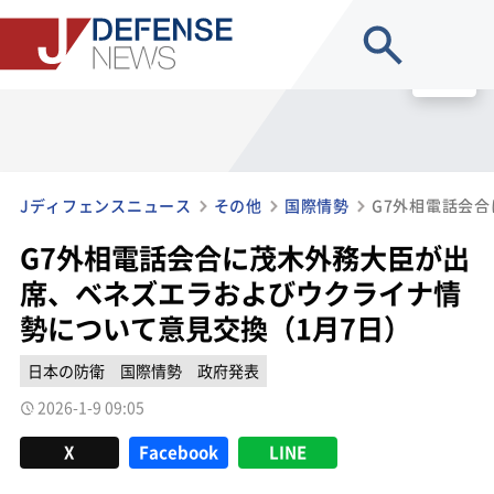
site search
MENU
Jディフェンスニュース
その他
国際情勢
G7外相電話会合に茂木外務大臣が出
席、ベネズエラおよびウクライナ情
勢について意見交換（1月7日）
日本の防衛
国際情勢
政府発表
2026-1-9 09:05
X
Facebook
LINE