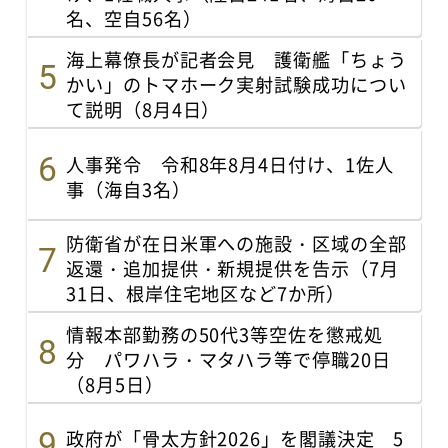
名、空自56名）
海上幕僚長が記者会見 護衛艦「ちょう
かい」のトマホーク実射試験成功につい
て説明（8月4日）
人事発令 令和8年8月4日付け、1佐人
事（海自3名）
防衛省が在日米軍への施設・区域の全部
返還・追加提供・新規提供を告示（7月
31日、根岸住宅地区など7か所）
情報本部勤務の50代3等空佐を懲戒処
分 パワハラ・マタハラ等で停職20日
（8月5日）
政府が「骨太方針2026」を閣議決定 5