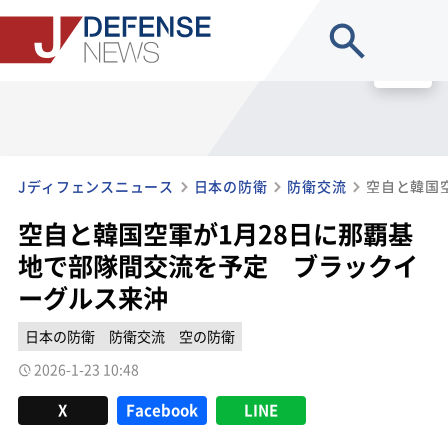
site search
MENU
Jディフェンスニュース
日本の防衛
防衛交流
空自と韓国空軍が1月28日に那覇基
地で部隊間交流を予定 ブラックイ
ーグルス来沖
日本の防衛
防衛交流
空の防衛
2026-1-23 10:48
X
Facebook
LINE