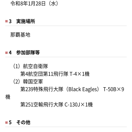
令和8年1月28日（水）
3 実施場所
那覇基地
4 参加部隊等
（1）航空自衛隊
第4航空団第11飛行隊 T-4×1機
（2）韓国空軍
第239特殊飛行大隊（Black Eagles） T-50B×9
機
第251空輸飛行大隊 C-130J×1機
5 その他