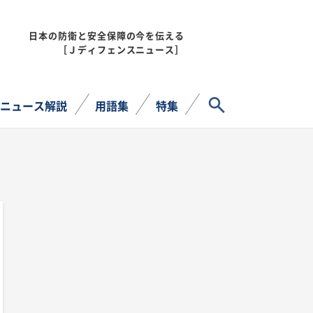
日本の防衛と安全保障の今を伝える
MENU
［Ｊディフェンスニュース］
サイト内検索
ニュース解説
用語集
特集