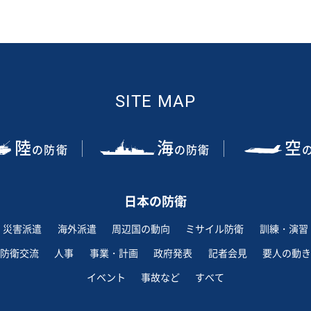
SITE MAP
陸
海
空
の防衛
の防衛
日本の防衛
災害派遣
海外派遣
周辺国の動向
ミサイル防衛
訓練・演習
防衛交流
人事
事業・計画
政府発表
記者会見
要人の動き
イベント
事故など
すべて