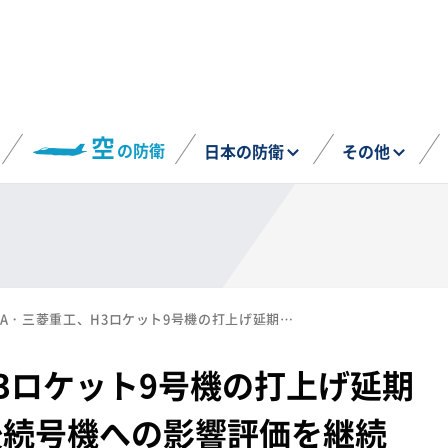
空
の防衛
日本の防衛
その他
JAXA・三菱重工、H3ロケット9号機の打上げ延期（その2）を発表 後続号機への影響評価を継続（2月3日）
H3ロケット9号機の打上げ延期
後続号機への影響評価を継続