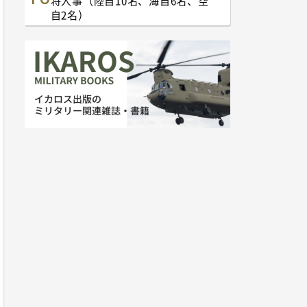
将人事（陸自10名、海自6名、空
自2名）