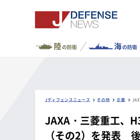
陸
海
の防衛
の防衛
Jディフェンスニュース
その他
企業
JAXA・三菱重工、
（その2）を発表 