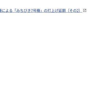
ト9号機による「みちびき7号機」の打上げ延期（その2）