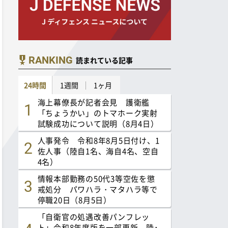
RANKING
読まれている記事
24時間
1週間
1ヶ月
海上幕僚長が記者会見 護衛艦
「ちょうかい」のトマホーク実射
試験成功について説明（8月4日）
人事発令 令和8年8月5日付け、1
佐人事（陸自1名、海自4名、空自
4名）
情報本部勤務の50代3等空佐を懲
戒処分 パワハラ・マタハラ等で
停職20日（8月5日）
「自衛官の処遇改善パンフレッ
ト」令和8年度版を一部更新 陸･