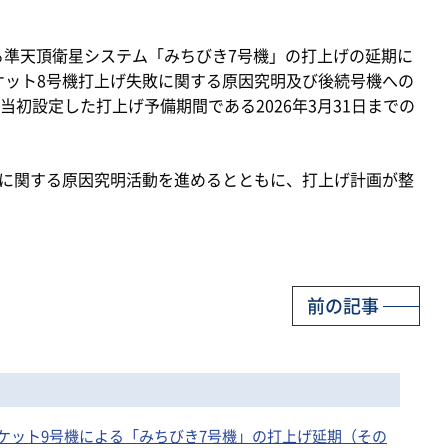
よる準天頂衛星システム「みちびき7号機」の打上げの延期に
ケット8号機打上げ失敗に関する原因究明及び後続号機への
初設定した打上げ予備期間である2026年3月31日までの
に関する原因究明活動を進めるとともに、打上げ計画が整
前の記事
日 H3ロケット9号機による「みちびき7号機」の打上げ延期（その