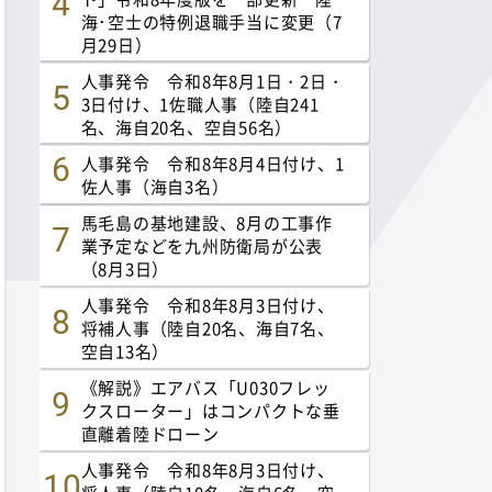
海･空士の特例退職手当に変更（7
月29日）
人事発令 令和8年8月1日・2日・
3日付け、1佐職人事（陸自241
名、海自20名、空自56名）
人事発令 令和8年8月4日付け、1
佐人事（海自3名）
馬毛島の基地建設、8月の工事作
業予定などを九州防衛局が公表
（8月3日）
人事発令 令和8年8月3日付け、
将補人事（陸自20名、海自7名、
空自13名）
《解説》エアバス「U030フレッ
クスローター」はコンパクトな垂
直離着陸ドローン
人事発令 令和8年8月3日付け、