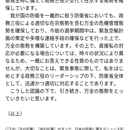
態発生時に備えて政務三役が交代で在京する態勢を確
保しています。
我が国の防衛を一義的に担う防衛省においても、政
務三役による適切な在京態勢を含む万全の危機管理態
勢を確保しており、今般の選挙期間中は、緊急空輸計
画の策定や多様な連絡手段の確保などを行った上で、
万全の態勢を構築しています。その上で、直接私の対
応が必要になる場合については、時々の状況により異
なるため、一概にお答えできる性質のものではありま
せんが、大切なことは、緊急事態に際して、私をはじ
めとする政務三役のリーダーシップの下、防衛省全体
として、迅速かつ適切に対応することであります。
こうした認識の下で、引き続き、万全の態勢をとっ
ていきたいと思います。
（以上）
◎下の［次の記事］［前の記事］ボタンで、日本の防衛に関するニュース記