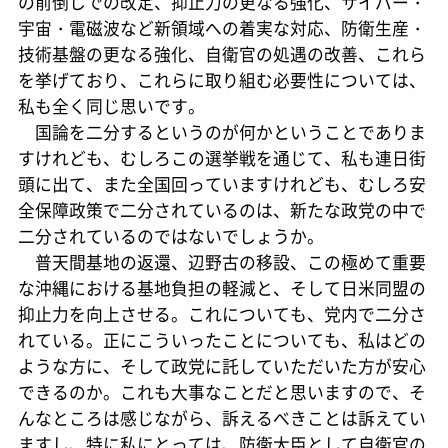
の前倒しでの改定、抑止力の更なる強化、サイバー・
宇宙・電磁波など新領域への着実な対応、防衛生産・
技術基盤の更なる強化、自衛官の処遇の改善、これら
を挙げており、これらに取り組む必要性については、
私も全く同じ思いです。
国論を二分するというのが何かということでありま
すけれども、むしろこの選挙戦を通じて、私も連日街
頭に出て、また全国回っていますけれども、むしろ安
全保障政策で二分されているのは、新たな政党の中で
二分されているのではないでしょうか。
普天間基地の返還、辺野古の移設、この極めて重要
な沖縄における基地負担の軽減と、そして日米同盟の
抑止力を向上させる。これについても、党内で二分さ
れている。正にこういったことについても、私はどの
ような方に、そして政党に託していただいた方が安心
できるのか。これも大事なことだと思いますので、そ
んなところは感じながら、訴えるべきことは訴えてい
ますし、特に私にとっては、防衛大臣として自衛官の