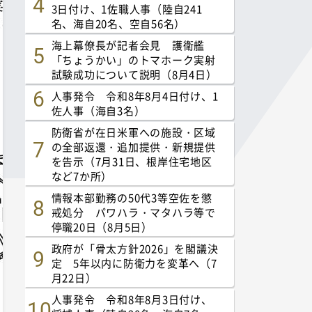
3日付け、1佐職人事（陸自241
名、海自20名、空自56名）
海上幕僚長が記者会見 護衛艦
「ちょうかい」のトマホーク実射
試験成功について説明（8月4日）
人事発令 令和8年8月4日付け、1
佐人事（海自3名）
防衛省が在日米軍への施設・区域
の全部返還・追加提供・新規提供
を告示（7月31日、根岸住宅地区
など7か所）
情報本部勤務の50代3等空佐を懲
戒処分 パワハラ・マタハラ等で
停職20日（8月5日）
政府が「骨太方針2026」を閣議決
定 5年以内に防衛力を変革へ（7
月22日）
人事発令 令和8年8月3日付け、