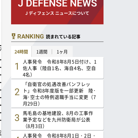
RANKING
読まれている記事
24時間
1週間
1ヶ月
人事発令 令和8年8月5日付け、1
佐人事（陸自1名、海自4名、空自
4名）
「自衛官の処遇改善パンフレッ
ト」令和8年度版を一部更新 陸･
海･空士の特例退職手当に変更（7
月29日）
馬毛島の基地建設、8月の工事作
業予定などを九州防衛局が公表
（8月3日）
人事発令 令和8年8月1日・2日・