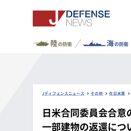
陸
海
の防衛
の防衛
Jディフェンスニュース
その他
在日米軍
日米合同委員会合意
一部建物の返還につい