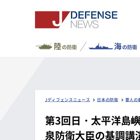
陸
海
の防衛
の防衛
Jディフェンスニュース
日本の防衛
要人の
第3回日・太平洋島嶼
泉防衛大臣の基調講演