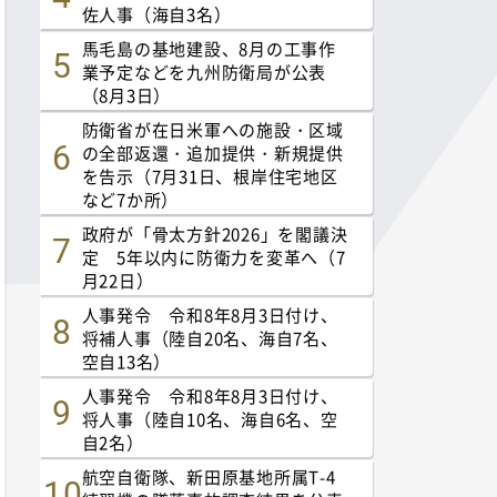
佐人事（海自3名）
馬毛島の基地建設、8月の工事作
業予定などを九州防衛局が公表
（8月3日）
防衛省が在日米軍への施設・区域
の全部返還・追加提供・新規提供
を告示（7月31日、根岸住宅地区
など7か所）
政府が「骨太方針2026」を閣議決
定 5年以内に防衛力を変革へ（7
月22日）
人事発令 令和8年8月3日付け、
将補人事（陸自20名、海自7名、
空自13名）
人事発令 令和8年8月3日付け、
将人事（陸自10名、海自6名、空
自2名）
航空自衛隊、新田原基地所属T-4