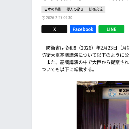
日本の防衛
要人の動き
防衛交流
2026-2-27 09:30
X
Facebook
LINE
防衛省は令和8（2026）年2月23日（月
防衛大臣基調講演について以下のように公
また、基調講演の中で大臣から提案され
ついても以下に転載する。