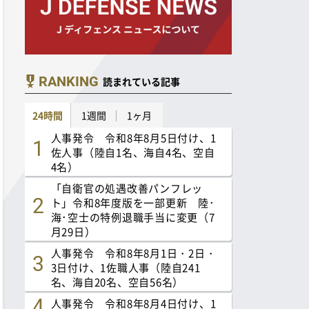
RANKING
読まれている記事
24時間
1週間
1ヶ月
人事発令 令和8年8月5日付け、1
佐人事（陸自1名、海自4名、空自
4名）
「自衛官の処遇改善パンフレッ
ト」令和8年度版を一部更新 陸･
海･空士の特例退職手当に変更（7
月29日）
人事発令 令和8年8月1日・2日・
3日付け、1佐職人事（陸自241
名、海自20名、空自56名）
人事発令 令和8年8月4日付け、1