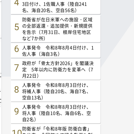
3日付け、1佐職人事（陸自241
名、海自20名、空自56名）
防衛省が在日米軍への施設・区域
の全部返還・追加提供・新規提供
を告示（7月31日、根岸住宅地区
など7か所）
人事発令 令和8年8月4日付け、1
佐人事（海自3名）
政府が「骨太方針2026」を閣議決
定 5年以内に防衛力を変革へ（7
月22日）
人事発令 令和8年8月3日付け、
将補人事（陸自20名、海自7名、
空自13名）
人事発令 令和8年8月3日付け、
将人事（陸自10名、海自6名、空
自2名）
防衛省が「令和8年版 防衛白書」