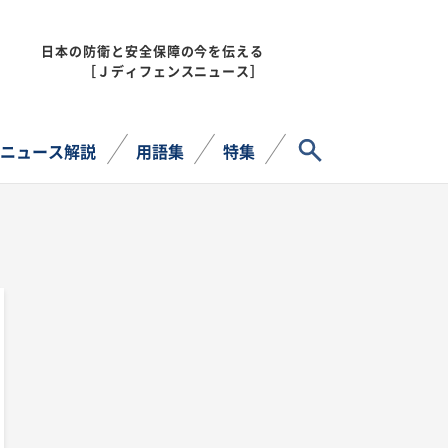
日本の防衛と安全保障の今を伝える
MENU
［Ｊディフェンスニュース］
サイト内検索
ニュース解説
用語集
特集