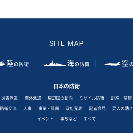
SITE MAP
陸
海
空
の防衛
の防衛
日本の防衛
災害派遣
海外派遣
周辺国の動向
ミサイル防衛
訓練・演習
防衛交流
人事
事業・計画
政府発表
記者会見
要人の動き
イベント
事故など
すべて