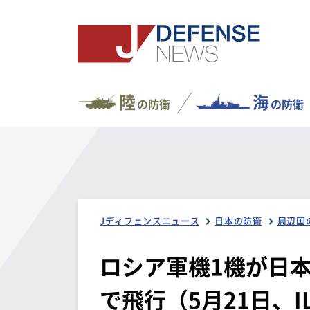
陸
海
の防衛
の防衛
Jディフェンスニュース
日本の防衛
周辺国
ロシア軍機1機が日
で飛行（5月21日、IL