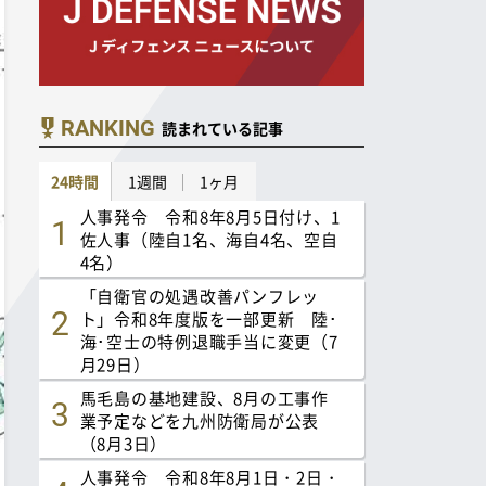
RANKING
読まれている記事
24時間
1週間
1ヶ月
人事発令 令和8年8月5日付け、1
佐人事（陸自1名、海自4名、空自
4名）
「自衛官の処遇改善パンフレッ
ト」令和8年度版を一部更新 陸･
海･空士の特例退職手当に変更（7
月29日）
馬毛島の基地建設、8月の工事作
業予定などを九州防衛局が公表
（8月3日）
人事発令 令和8年8月1日・2日・