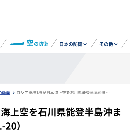
空
の防衛
日本の防衛
その他
の動向
ロシア軍機1機が日本海上空を石川県能登半島沖まで飛行（5月21日、IL-20）
本海上空を石川県能登半島沖ま
-20）